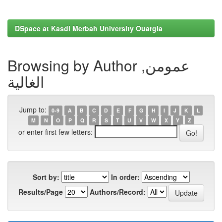
DSpace at Kasdi Merbah University Ouargla
Browsing by Author عمومن,
الغالية
Jump to:
0-9
A
B
C
D
E
F
G
H
I
J
K
L
M
N
O
P
Q
R
S
T
U
V
W
X
Y
Z
or enter first few letters:
Sort by:
In order:
Results/Page
Authors/Record: