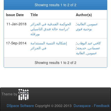
Showing results 1 to 2 of 2
Issue Date
Title
Author(s)
11-Jan-2018
الحوكمة الفندقية في الجزائر
;
عمومن, الغالية
بوحنية قوي
"دراسة حالة فندق التاسيلي
بورقلة
17-Sep-2014
إشكالية التنمية المستدامة
;
كافي عبد الوهاب
في الجزائر
;
عصماني, خديجة
عمومن, الغالية
Showing results 1 to 2 of 2
Theme by
DSpace Software
Copyright © 2002-2013
Duraspace
-
Feedback