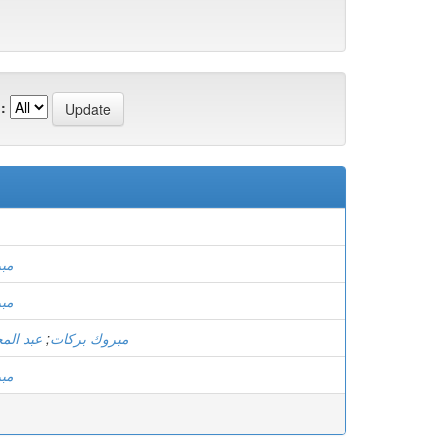
:
مب
مب
عبد الم
;
مبروك بركات
مب