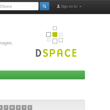
Sign on to:
images,
U
V
W
X
Y
Z