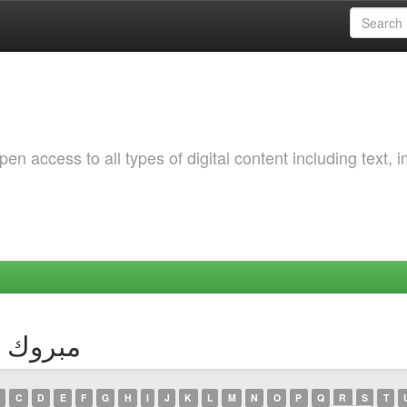
 access to all types of digital content including text, 
uthor مبروك بركات
C
D
E
F
G
H
I
J
K
L
M
N
O
P
Q
R
S
T