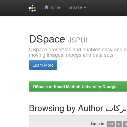
Home
Browse
Skip
navigation
DSpace
JSPUI
DSpace preserves and enables easy and open
moving images, mpegs and data sets
Learn More
DSpace at Kasdi Merbah University Ouargla
Browsing by A
Jump to:
0-9
A
B