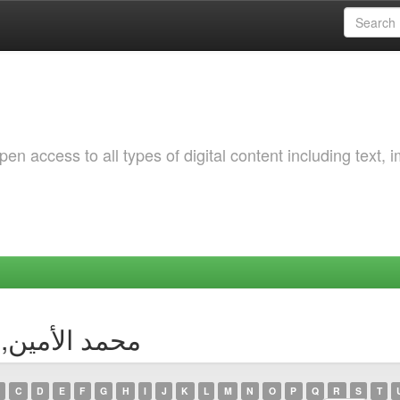
 access to all types of digital content including text, 
Author محمد الأمين, خويلد
C
D
E
F
G
H
I
J
K
L
M
N
O
P
Q
R
S
T