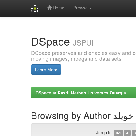
Home
Browse
Skip
navigation
DSpace
JSPUI
DSpace preserves and enables easy and open
moving images, mpegs and data sets
Learn More
DSpace at Kasdi Merbah University Ouargla
Browsing by 
Jump to:
0-9
A
B