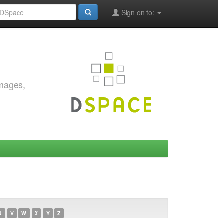
Sign on to:
images,
U
V
W
X
Y
Z