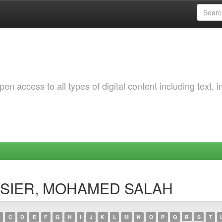
 access to all types of digital content including text, 
ELKSIER, MOHAMED SALAH
C
D
E
F
G
H
I
J
K
L
M
N
O
P
Q
R
S
T