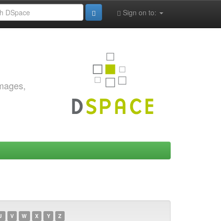
Sign on to:
images,
U
V
W
X
Y
Z