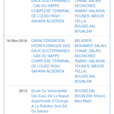
EAUX SOUTERRAINES
CHAAB, SALAH
;
: CAS DU NAPPE
KECHICHED,
COMPLEXE TERMINAL
RABAH
;
HALASSA,
DE L’OUED RIGH:
YOUNES
;
ABOUR,
SAHARA ALGÉRIEN
FELLA
;
BOUSELSAL,
BOUALEM
16-Nov-2016
CARACTÉRISATION
BELKSIER,
HYDROCHIMIQUE DES
MOHAMED SALAH
;
EAUX SOUTERRAINES
CHAAB, SALAH
;
: CAS DU NAPPE
KECHICHED,
COMPLEXE TERMINAL
RABAH
;
HALASSA,
DE L’OUED RIGH:
YOUNES
;
ABOUR,
SAHARA ALGÉRIEN.
FELLA
;
BOUSELSAL,
BOUALEM
2013
Etude Du Vulnérabilité
BOUSELSAL,
Des Eaux De La Nappe
BOUALEM
;
Khirani,
Superficielle D’Ouargla
Med Walid
A La Pollution Sud-Est
Du Sahara