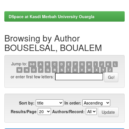
DSpace at Kasdi Merbah University Ouargla
Browsing by Author
BOUSELSAL, BOUALEM
Jump to:
0-9
A
B
C
D
E
F
G
H
I
J
K
L
M
N
O
P
Q
R
S
T
U
V
W
X
Y
Z
or enter first few letters:
Sort by:
In order:
Results/Page
Authors/Record: