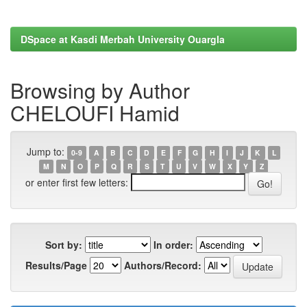
DSpace at Kasdi Merbah University Ouargla
Browsing by Author
CHELOUFI Hamid
Jump to:
0-9
A
B
C
D
E
F
G
H
I
J
K
L
M
N
O
P
Q
R
S
T
U
V
W
X
Y
Z
or enter first few letters:
Sort by:
In order:
Results/Page
Authors/Record: