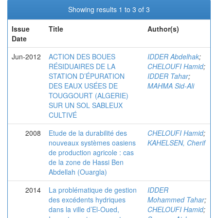
Showing results 1 to 3 of 3
Issue
Title
Author(s)
Date
Jun-2012
ACTION DES BOUES
IDDER Abdelhak
;
RÉSIDUAIRES DE LA
CHELOUFI Hamid
;
STATION D’ÉPURATION
IDDER Tahar
;
DES EAUX USÉES DE
MAHMA Sid-Ali
TOUGGOURT (ALGERIE)
SUR UN SOL SABLEUX
CULTIVÉ
2008
Etude de la durabilité des
CHELOUFI Hamid
;
nouveaux systèmes oasiens
KAHELSEN, Cherif
de production agricole : cas
de la zone de Hassi Ben
Abdellah (Ouargla)
2014
La problématique de gestion
IDDER
des excédents hydriques
Mohammed Tahar
;
dans la ville d’El-Oued,
CHELOUFI Hamid
;