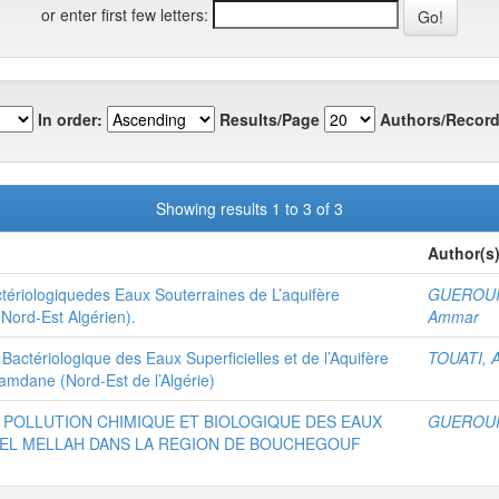
or enter first few letters:
In order:
Results/Page
Authors/Record
Showing results 1 to 3 of 3
Author(s
tériologiquedes Eaux Souterraines de L’aquifère
GUEROUI,
(Nord-Est Algérien).
Ammar
Bactériologique des Eaux Superficielles et de l’Aquifère
TOUATI, 
amdane (Nord-Est de l’Algérie)
A POLLUTION CHIMIQUE ET BIOLOGIQUE DES EAUX
GUEROUI,
D EL MELLAH DANS LA REGION DE BOUCHEGOUF