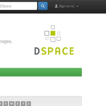
Sign on to:
images,
U
V
W
X
Y
Z