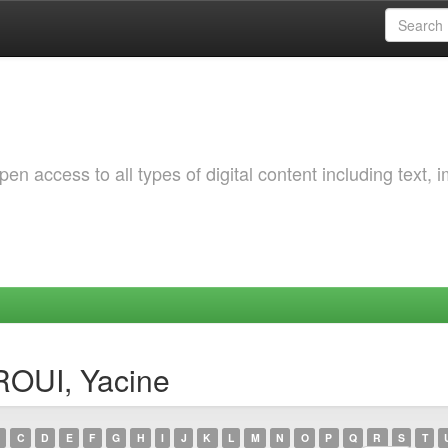
 access to all types of digital content including text, 
ROUI, Yacine
C
D
E
F
G
H
I
J
K
L
M
N
O
P
Q
R
S
T