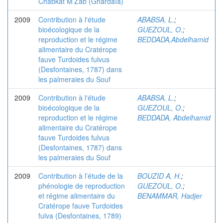
Chabkat M’Zab (Ghardaïa)
2009
Contribution à l'étude
ABABSA, L.
;
bioécologique de la
GUEZOUL, O.
;
reproduction et le régime
BEDDADA,Abdelhamid
alimentaire du Cratérope
fauve Turdoides fulvus
(Desfontaines, 1787) dans
les palmeraies du Souf
2009
Contribution à l'étude
ABABSA, L.
;
bioécologique de la
GUEZOUL, O.
;
reproduction et le régime
BEDDADA, Abdelhamid
alimentaire du Cratérope
fauve Turdoides fulvus
(Desfontaines, 1787) dans
les palmeraies du Souf
2009
Contribution à l’étude de la
BOUZID A, H.
;
phénologie de reproduction
GUEZOUL, O.
;
et régime alimentaire du
BENAMMAR, Hadjer
Cratérope fauve Turdoides
fulva (Desfontaines, 1789)