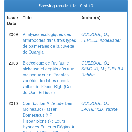
Showing results 1 to 19 of 19
Issue
Title
Author(s)
Date
2009
Analyses écologiques des
GUEZOUL, O.
;
arthropodes dans trois types
FEREDJ, Abdelkader
de palmeraies de la cuvette
de Ouargla
2008
Bioécologie de l’avifaune
GUEZOUL, O.
;
nicheuse et dégâts dùs aux
SEKOUR, M.
;
DJELILA,
moineaux sur différentes
Rebiha
variétés de dattes dans la
vallée de l’Oued Righ (Cas
de Oum ElTiour )
2010
Contribution A L’étude Des
GUEZOUL, O.
;
Moineaux (Passer
LACHEHEB, Yacine
Domesticus X P.
Hispaniolensis) : Leurs
Hybrides Et Leurs Dégâts A