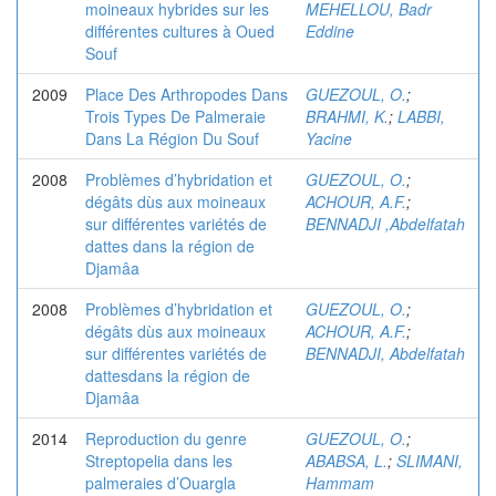
moineaux hybrides sur les
MEHELLOU, Badr
différentes cultures à Oued
Eddine
Souf
2009
Place Des Arthropodes Dans
GUEZOUL, O.
;
Trois Types De Palmeraie
BRAHMI, K.
;
LABBI,
Dans La Région Du Souf
Yacine
2008
Problèmes d’hybridation et
GUEZOUL, O.
;
dégâts dùs aux moineaux
ACHOUR, A.F.
;
sur différentes variétés de
BENNADJI ,Abdelfatah
dattes dans la région de
Djamâa
2008
Problèmes d’hybridation et
GUEZOUL, O.
;
dégâts dùs aux moineaux
ACHOUR, A.F.
;
sur différentes variétés de
BENNADJI, Abdelfatah
dattesdans la région de
Djamâa
2014
Reproduction du genre
GUEZOUL, O.
;
Streptopelia dans les
ABABSA, L.
;
SLIMANI,
palmeraies d’Ouargla
Hammam