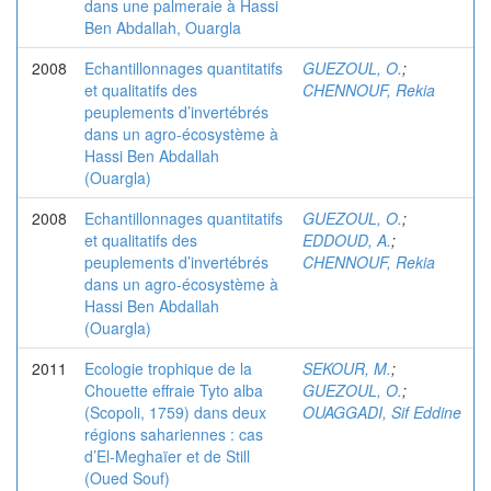
dans une palmeraie à Hassi
Ben Abdallah, Ouargla
2008
Echantillonnages quantitatifs
GUEZOUL, O.
;
et qualitatifs des
CHENNOUF, Rekia
peuplements d’invertébrés
dans un agro-écosystème à
Hassi Ben Abdallah
(Ouargla)
2008
Echantillonnages quantitatifs
GUEZOUL, O.
;
et qualitatifs des
EDDOUD, A.
;
peuplements d’invertébrés
CHENNOUF, Rekia
dans un agro-écosystème à
Hassi Ben Abdallah
(Ouargla)
2011
Ecologie trophique de la
SEKOUR, M.
;
Chouette effraie Tyto alba
GUEZOUL, O.
;
(Scopoli, 1759) dans deux
OUAGGADI, Sif Eddine
régions sahariennes : cas
d’El-Meghaïer et de Still
(Oued Souf)