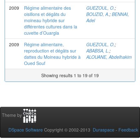
2009
Régime alimentaire des
GUEZOUL, O.
;
oisillons et dégâts du
BOUZID, A.
;
BENNAI,
moineau hybride sur
Adel
différentes cultures dans la
cuvette d’Ouargla
2009
Régime alimentaire,
GUEZOUL, O.
;
reproduction et dégâts sur
ABABSA, L.
;
dattes du Moineau hybride à
ALOUANE, Abdelhakim
Oued Souf
Showing results 1 to 19 of 19
Theme by
DSpace Software
Copyright © 2002-2013
Duraspace
-
Feedback