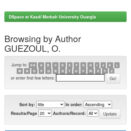
DSpace at Kasdi Merbah University Ouargla
Browsing by Author
GUEZOUL, O.
Jump to:
0-9
A
B
C
D
E
F
G
H
I
J
K
L
M
N
O
P
Q
R
S
T
U
V
W
X
Y
Z
or enter first few letters:
Sort by:
In order:
Results/Page
Authors/Record: