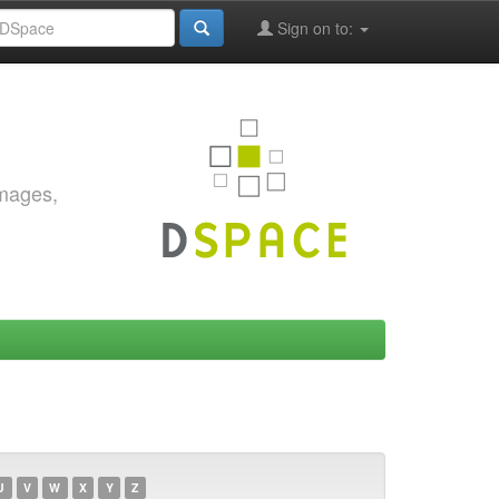
Sign on to:
images,
U
V
W
X
Y
Z