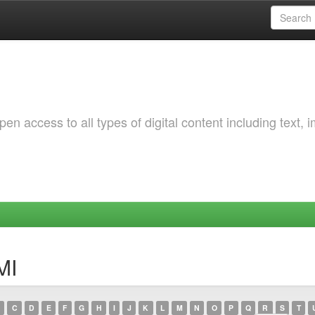
 access to all types of digital content including text, 
MI
C
D
E
F
G
H
I
J
K
L
M
N
O
P
Q
R
S
T