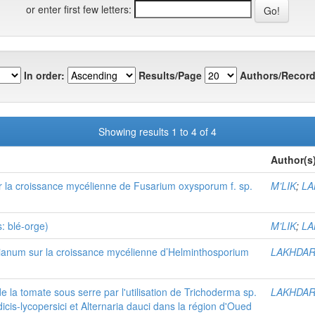
or enter first few letters:
In order:
Results/Page
Authors/Record
Showing results 1 to 4 of 4
Author(s
ur la croissance mycélienne de Fusarium oxysporum f. sp.
M’LIK
;
LA
: blé-orge)
M’LIK
;
LA
rzianum sur la croissance mycélienne d’Helminthosporium
LAKHDAR
e la tomate sous serre par l'utilisation de Trichoderma sp.
LAKHDAR
cis-lycopersici et Alternaria dauci dans la région d'Oued