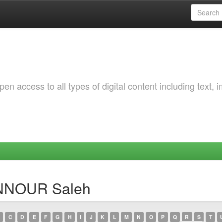
 access to all types of digital content including text, 
ENNOUR Saleh
C
D
E
F
G
H
I
J
K
L
M
N
O
P
Q
R
S
T