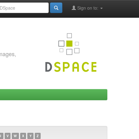
Sign on to:
images,
U
V
W
X
Y
Z