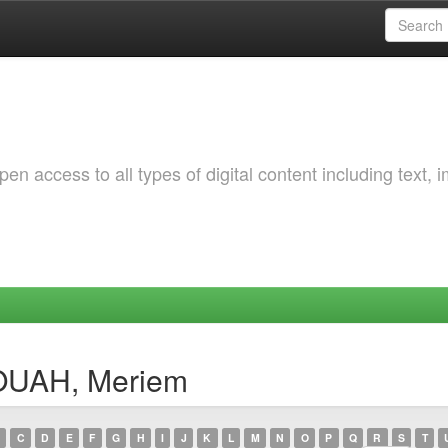
 access to all types of digital content including text, 
OUAH, Meriem
C
D
E
F
G
H
I
J
K
L
M
N
O
P
Q
R
S
T