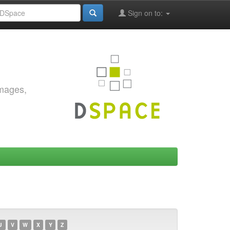
Sign on to:
images,
U
V
W
X
Y
Z