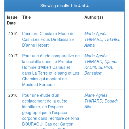
Showing results 1 to 4 of 4
Issue
Title
Author(s)
Date
2010
L’écriture Circulaire Etude de
Marie Agnès
Cas «Les Fous De Bassan »
THIRARD
;
TELHIG,
D’anne Hebert
Asma
2017
Pour une étude comparative de
Marie Agnès
la socialité dans Le Premier
THIRARD
;
Djamel
Homme d’Albert Camus et
KADIK
;
BERRA,
dans La Terre et le sang et Les
Bensalem
Chemins qui montent de
Mouloud Feraoun
2010
Pour une étude d’un
Marie Agnès
déplacement de la quête
THIRARD
;
Douadi,
identitaire, de l’espace
Aifa
géographique à l’espace
corporel dans l’écriture de Nina
BOURAOUI Cas de: Garçon