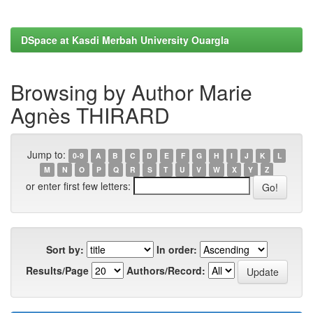
DSpace at Kasdi Merbah University Ouargla
Browsing by Author Marie
Agnès THIRARD
Jump to:
0-9
A
B
C
D
E
F
G
H
I
J
K
L
M
N
O
P
Q
R
S
T
U
V
W
X
Y
Z
or enter first few letters:
Sort by:
In order:
Results/Page
Authors/Record: