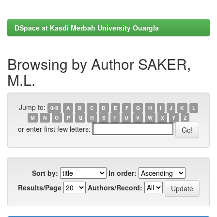
DSpace at Kasdi Merbah University Ouargla
Browsing by Author SAKER,
M.L.
Jump to:
0-9
A
B
C
D
E
F
G
H
I
J
K
L
M
N
O
P
Q
R
S
T
U
V
W
X
Y
Z
or enter first few letters:
Sort by:
In order:
Results/Page
Authors/Record: