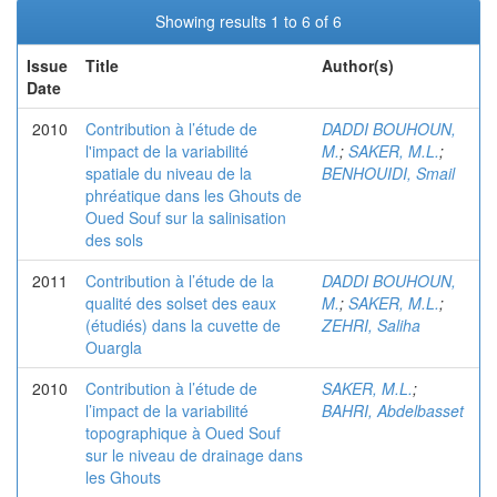
Showing results 1 to 6 of 6
Issue
Title
Author(s)
Date
2010
Contribution à l’étude de
DADDI BOUHOUN,
l'impact de la variabilité
M.
;
SAKER, M.L.
;
spatiale du niveau de la
BENHOUIDI, Smail
phréatique dans les Ghouts de
Oued Souf sur la salinisation
des sols
2011
Contribution à l’étude de la
DADDI BOUHOUN,
qualité des solset des eaux
M.
;
SAKER, M.L.
;
(étudiés) dans la cuvette de
ZEHRI, Saliha
Ouargla
2010
Contribution à l’étude de
SAKER, M.L.
;
l’impact de la variabilité
BAHRI, Abdelbasset
topographique à Oued Souf
sur le niveau de drainage dans
les Ghouts