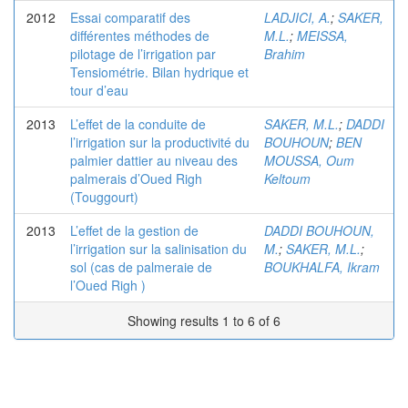
2012
Essai comparatif des
LADJICI, A.
;
SAKER,
différentes méthodes de
M.L.
;
MEISSA,
pilotage de l’irrigation par
Brahim
Tensiométrie. Bilan hydrique et
tour d’eau
2013
L’effet de la conduite de
SAKER, M.L.
;
DADDI
l’irrigation sur la productivité du
BOUHOUN
;
BEN
palmier dattier au niveau des
MOUSSA, Oum
palmerais d’Oued Righ
Keltoum
(Touggourt)
2013
L’effet de la gestion de
DADDI BOUHOUN,
l’irrigation sur la salinisation du
M.
;
SAKER, M.L.
;
sol (cas de palmeraie de
BOUKHALFA, Ikram
l’Oued Righ )
Showing results 1 to 6 of 6