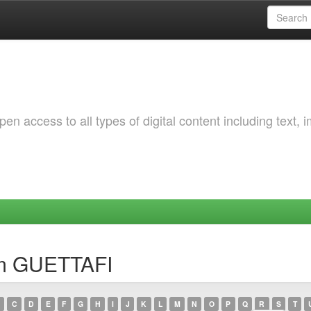
 access to all types of digital content including text, 
em GUETTAFI
C
D
E
F
G
H
I
J
K
L
M
N
O
P
Q
R
S
T