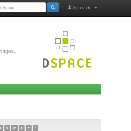
Sign on to:
images,
U
V
W
X
Y
Z