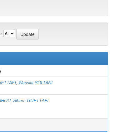
:
)
UETTAFI
;
Wassila SOLTANI
DAHOU
;
Sihem GUETTAFI