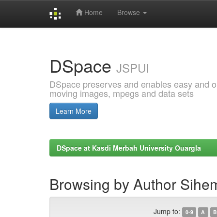
Home
Browse
Skip
navigation
DSpace
JSPUI
DSpace preserves and enables easy and open
moving images, mpegs and data sets
Learn More
DSpace at Kasdi Merbah University Ouargla
Browsing by Author Sih
Jump to:
0-9
A
B