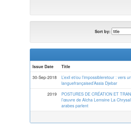
Sort by:
Issue Date
Title
30-Sep-2018
L’exil et/ou l’impossibleretour : vers 
languefrançaised’Assia Djebar
2019
POSTURES DE CRÉATION ET TRANSFIC
l’œuvre de Aïcha Lemsine La Chrysali
arabes parlent