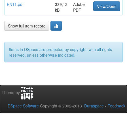
EN11.pdf
339,12
Adobe
View/Open
kB
PDF
Show full item record
Items in DSpace are protected by copyright, with all rights
reserved, unless otherwise indicated.
Theme by
DSpace Software
Copyright © 2002-2013
Duraspace
-
Feedback