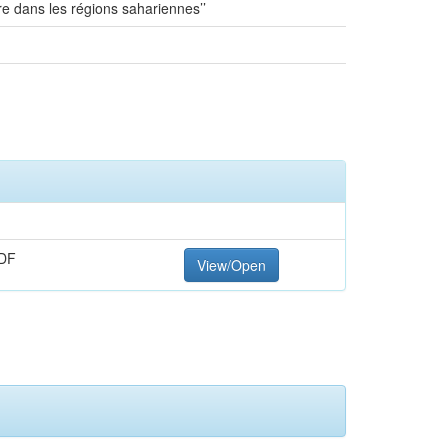
e dans les régions sahariennes’’
DF
View/Open