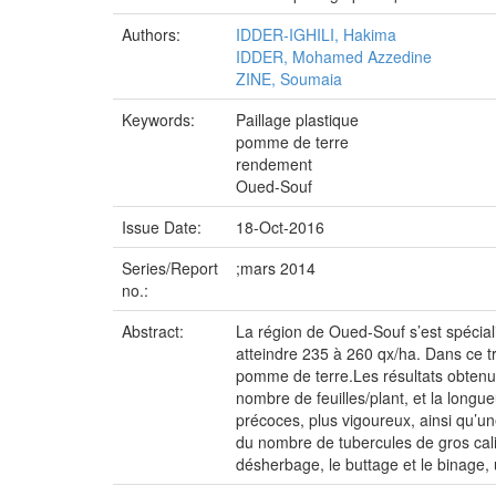
Authors:
IDDER-IGHILI, Hakima
IDDER, Mohamed Azzedine
ZINE, Soumaia
Keywords:
Paillage plastique
pomme de terre
rendement
Oued-Souf
Issue Date:
18-Oct-2016
Series/Report
;mars 2014
no.:
Abstract:
La région de Oued-Souf s’est spécial
atteindre 235 à 260 qx/ha. Dans ce tr
pomme de terre.Les résultats obtenus
nombre de feuilles/plant, et la longue
précoces, plus vigoureux, ainsi qu’un
du nombre de tubercules de gros cali
désherbage, le buttage et le binage,