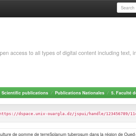
 access to all types of digital content including text, 
. Scientific publications
Publications Nationales
5. Faculté d
https://dspace.univ-ouargla.dz/jspui/handle/123456789/11
r laculture de pomme de terreSolanum tuberosum dans la région de Oued