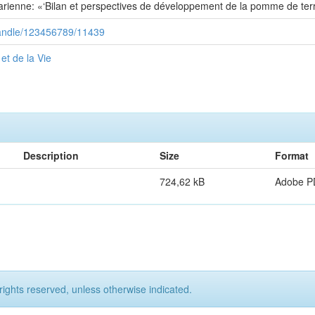
arienne: «‘Bilan et perspectives de développement de la pomme de terr
/handle/123456789/11439
et de la Vie
Description
Size
Format
724,62 kB
Adobe P
rights reserved, unless otherwise indicated.