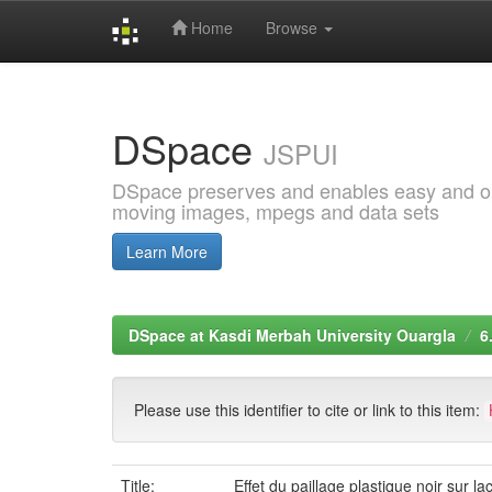
Home
Browse
Skip
navigation
DSpace
JSPUI
DSpace preserves and enables easy and open
moving images, mpegs and data sets
Learn More
DSpace at Kasdi Merbah University Ouargla
6
Please use this identifier to cite or link to this item:
Title:
Effet du paillage plastique noir su