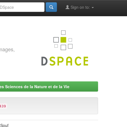
Sign on to:
images,
es Sciences de la Nature et de la Vie
439
-Souf