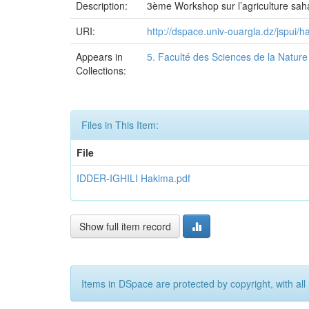
Description:
3ème Workshop sur l’agriculture sah
URI:
http://dspace.univ-ouargla.dz/jspui
Appears in
5. Faculté des Sciences de la Nature 
Collections:
Files in This Item:
File
IDDER-IGHILI Hakima.pdf
Show full item record
Items in DSpace are protected by copyright, with all 