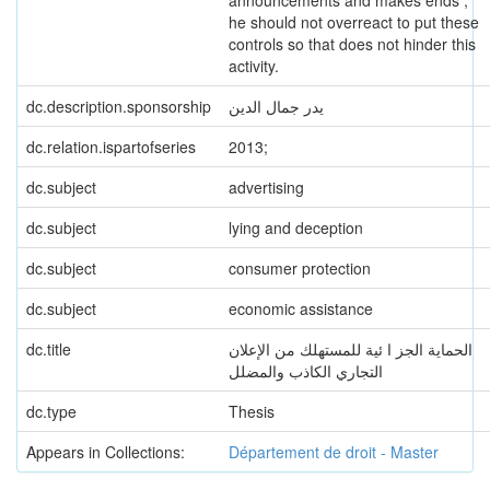
announcements and makes ends ,
he should not overreact to put these
controls so that does not hinder this
activity.
dc.description.sponsorship
يدر جمال الدين
dc.relation.ispartofseries
2013;
dc.subject
advertising
dc.subject
lying and deception
dc.subject
consumer protection
dc.subject
economic assistance
dc.title
الحماية الجز ا ئية للمستهلك من الإعلان
التجاري الكاذب والمضلل
dc.type
Thesis
Appears in Collections:
Département de droit - Master