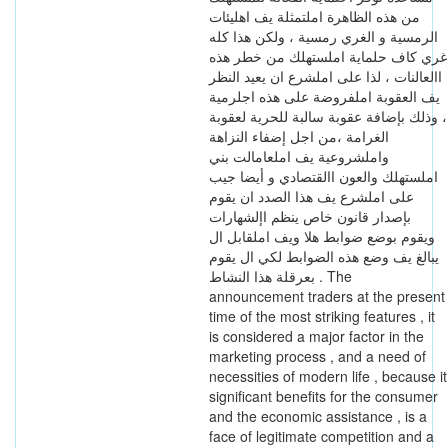
من هذه الظاهرة املتمثلة يف اهليئات
الرمسية و الغري رمسية ، ولكن هذا كله
غري كاف حلماية املستهلك من خطر هذه
االعالنات ، لذا على املشرع ان يعيد النظر
يف العقوبة املفروضة على هذه اجلرمية
، وذلك بإضافة عقوبة سالبة للحرية لعقوبة
الغرامة ،من اجل إضفاء النزاهة
واملشروعية يف املعامالت بني
املستهلك والعون االقتصادي و أيضا جيب
على املشرع يف هذا الصدد ان يقوم
بإصدار قانون خاص ينظم اإلشهارات
ويقوم بوضع ضوابط هلا ويف املقابل ال
يبالغ يف وضع هذه الضوابط لكي ال يقوم
بعرقلة هذا النشاط . The
announcement traders at the present
time of the most striking features , it
is considered a major factor in the
marketing process , and a need of
necessities of modern life , because it
significant benefits for the consumer
and the economic assistance , is a
face of legitimate competition and a