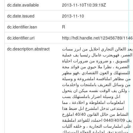
dc.date.available
2013-11-10T10:39:19Z
dc.date.issued
2013-11-10
dc.identifier.issn
R
dc.identifier.uri
http://hdl.handle.net/123456789/1146
dc.description.abstract
يعد االعالن التجاري احلايل من ابرز مسات
العصر، فهويعترب عامال رئيسيا يف عملية
التسويق ، و ضرورة من ضرورات احلياة
العصرية ، نظرا ملا حيوي من فوائد مجة
للمستهلك و العون االقتصادي ،فهو مظهر
من مظاهر املنافسة املشروعة و وسيلة
من وسائل التعريف باملنتجات واخلدمات
، ولكن يف الوقت نفسه ميكن ان يتحول
اىل وسيلة اضرار باملستهلك بسب
املعلومات املغلوطة و اخلادعة ، مما
استدعى تدخل املشرع اىل ضبط هذا
النشاط من خالل القانون 40/40 املؤرخ
يف 0440/40/09 احملدد للقواعد املطبقة
على املمارسات التجارية ، و خلقه آلليات
مساعدة توفر احلماية الفعالة للمستهلك