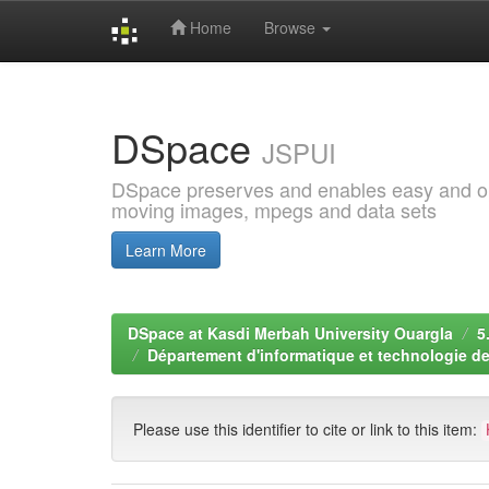
Home
Browse
Skip
navigation
DSpace
JSPUI
DSpace preserves and enables easy and open
moving images, mpegs and data sets
Learn More
DSpace at Kasdi Merbah University Ouargla
5
Département d'informatique et technologie de
Please use this identifier to cite or link to this item: