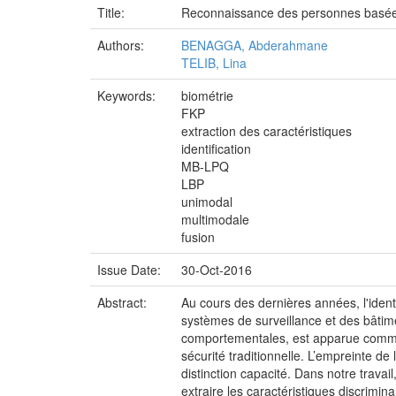
Title:
Reconnaissance des personnes basée su
Authors:
BENAGGA, Abderahmane
TELIB, Lina
Keywords:
biométrie
FKP
extraction des caractéristiques
identification
MB-LPQ
LBP
unimodal
multimodale
fusion
Issue Date:
30-Oct-2016
Abstract:
Au cours des dernières années, l'ident
systèmes de surveillance et des bâtimen
comportementales, est apparue comme un
sécurité traditionnelle. L’empreinte de 
distinction capacité. Dans notre travai
extraire les caractéristiques discrim