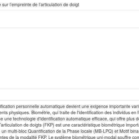
r l’empreinte de l’articulation de doigt
ification personnelle automatique devient une exigence importante variét
ts physiques. Biométrie, qui traite de l'identification des individus en
e technologie d'identification automatique efficace, qui offre plus de
l’articulation de doigts (FKP) est une caractéristique biométrique important
l, un multi-bloc Quantification de la Phase locale (MB-LPQ) et Motif bina
inantes de la modalité FKP. Le système biométrique uni-modal souffre c