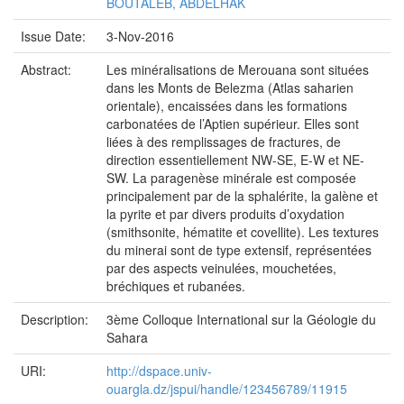
BOUTALEB, ABDELHAK
Issue Date:
3-Nov-2016
Abstract:
Les minéralisations de Merouana sont situées
dans les Monts de Belezma (Atlas saharien
orientale), encaissées dans les formations
carbonatées de l’Aptien supérieur. Elles sont
liées à des remplissages de fractures, de
direction essentiellement NW-SE, E-W et NE-
SW. La paragenèse minérale est composée
principalement par de la sphalérite, la galène et
la pyrite et par divers produits d’oxydation
(smithsonite, hématite et covellite). Les textures
du minerai sont de type extensif, représentées
par des aspects veinulées, mouchetées,
bréchiques et rubanées.
Description:
3ème Colloque International sur la Géologie du
Sahara
URI:
http://dspace.univ-
ouargla.dz/jspui/handle/123456789/11915