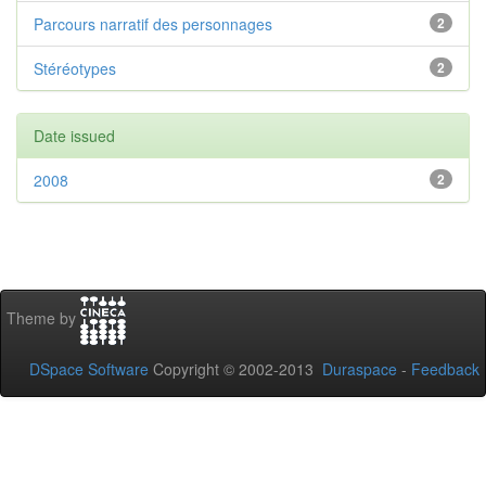
Parcours narratif des personnages
2
Stéréotypes
2
Date issued
2008
2
Theme by
DSpace Software
Copyright © 2002-2013
Duraspace
-
Feedback