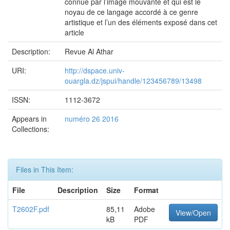
connue par l’image mouvante et qui est le
noyau de ce langage accordé à ce genre
artistique et l’un des éléments exposé dans cet
article
Description:
Revue Al Athar
URI:
http://dspace.univ-
ouargla.dz/jspui/handle/123456789/13498
ISSN:
1112-3672
Appears in
numéro 26 2016
Collections:
Files in This Item:
File
Description
Size
Format
T2602F.pdf
85,11
Adobe
View/Open
kB
PDF