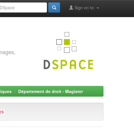
Sign on to:
images,
tiques
Département de droit - Magister
26