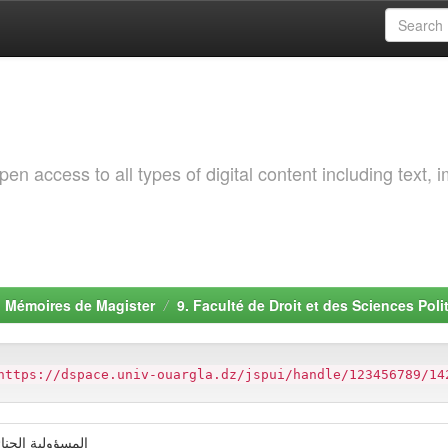
 access to all types of digital content including text, 
. Mémoires de Magister
9. Faculté de Droit et des Sciences Poli
https://dspace.univ-ouargla.dz/jspui/handle/123456789/14
المسؤولية الجنا