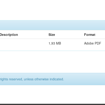
Description
Size
Format
1,93 MB
Adobe PDF
rights reserved, unless otherwise indicated.