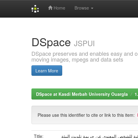
Home
Browse
Skip
navigation
DSpace
JSPUI
DSpace preserves and enables easy and open
moving images, mpegs and data sets
Learn More
DSpace at Kasdi Merbah University Ouargla
1
Please use this identifier to cite or link to this item:
ئية للشخص المعنوي عن جريمة تلويث البيئة
Title: