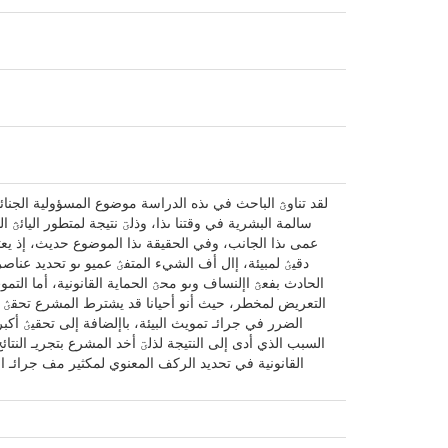
لقد تناوؿ الباحث في ىذه الدراسة موضوع المسؤولية الجن
سالمة البشرية في وقتنا ىذا، وذلؾ نتيجة لمتطور اليائؿ
عمى ىذا الجانب، وفي الحقيقة ىذا الموضوع حديث، إذ يعتبر
دقيؽ لمبيئة، إال أف الشيء المتفؽ عميو ىو تحديد عن
الحادث بفعؿ اإلنساف وىو محؿ الحماية القانونية، أما الت
التعريض لمخطر، حيث أنو أحيانا قد يشترط المشرع تحقؽ نت
الضرر في جرائـ تمويث البيئة، باإلضافة إلى تحقيؽ أكبر 
القانونية في تحديد الركف المعنوي لمكثير مف جرائـ ا