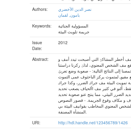
نصر الدين الأخضري
Authors:
بامون, لقمان
المسؤولية الجنائية
Keywords:
جريمة تلويث البيئة
Issue
2012
Date:
 مف أخطر المشاكؿ التي أصبحت تيدد أمف و
Abstract:
 تقع مف الشخص المعنوي، لذلؾ ركزنا دراستنا
نا إلى النتائج التالية: - صعوبة وضع تعريؼ
ع مفيوـ لمتموث يركز الباحثوف عمى التموث
 تمويث البيئة مف جرائـ الضرر، وكذا جرائـ
 فقط، ألنو في كثير مف األحياف يصعب تحديد
ديد الضرر البيئي، مما ينتج عنو صعوبة تحديد
ف غيرىا مف الجرائـ مف حيث زماف و مكاف وقوع الجريمة. - قصور النصوص
 الشخص المعنوي المخاطب بقوانيف البيئة ىي
المنشأة المصنفة.
URI:
http://hdl.handle.net/123456789/1426