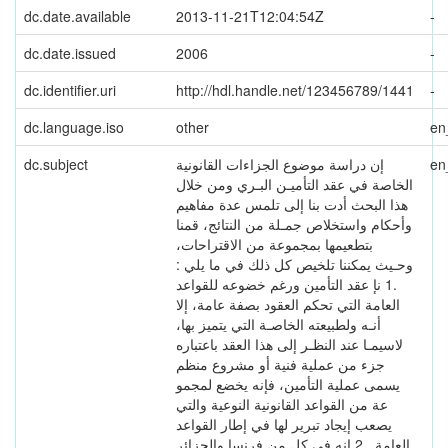
dc.date.available
2013-11-21T12:04:54Z
-
dc.date.issued
2006
-
dc.identifier.uri
http://hdl.handle.net/123456789/1441
-
dc.language.iso
other
en
en
إن دراسة موضوع الجزاءات القانونية
dc.subject
الخاصة في عقد التأميـن البـري ومن خلال
هذا البحث أدت بنا إلى تلمس عدة مفاهيم
وأحكام واستخلاص جمـلة من النتائج، قمنا
بتطعيمها بمجموعة من الاقتراحات،
وحـيث يمكننا تلخيص كل ذلك في ما يلي :
.1 نإ عقد التأمين ورغم خضوعه للقواعد
العامة التي تحكم العقود بصفة عامة، إلا
أنـه ولطبيعته الخاصـة التي يتميز بها،
لاسيمـا عند النظـر إلى هذا العقد باعتباره
جزء من عملية فنية أو مشروع منظم
يسمى عملية التأمين، فإنه يخضع لمجمو
عة من القواعد القانونية النوعية والتي
يصعب إيجاد تبرير لها في إطار القواعد
العامة. .2 إنه في كل من فرنسا والجزائر