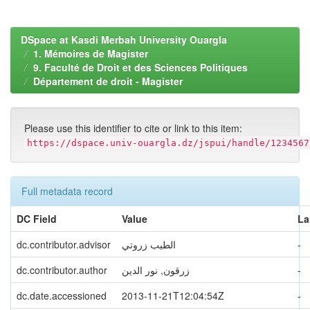
DSpace at Kasdi Merbah University Ouargla
1. Mémoires de Magister
9. Faculté de Droit et des Sciences Politiques
Département de droit - Magister
Please use this identifier to cite or link to this item:
https://dspace.univ-ouargla.dz/jspui/handle/1234567
Full metadata record
DC Field
Value
La
-
الطيب زروتي
dc.contributor.advisor
-
زرقون, نور الدين
dc.contributor.author
dc.date.accessioned
2013-11-21T12:04:54Z
-