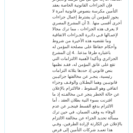
فإن الجزاءات القانونية الخاصة بعقد
التأمين مكرسة بنصوص قانونية آمرة لا
يجوز للمؤمن أن يشترط إعمال جزاءات
أخرى أقسى منها. .3 أن المشرع المصري
لا يعرف هذه الجزاءات ، مما ترك مجالا
لإعمـالها فـي دائـرة الجـزاءات الاتفاقية
وما تقتضيه هذه الأخيرة من شروط
وأحكام حفاظا على مصلحة المؤمن له
باعتباره طرفا مذعنا. .4 إن المشرع
الجزائري وتأكيدا لأهمية الالتزامات التي
تقع على عاتق المؤمن له، فقـد نظمها
بنص قانوني إذ حددها بثلاثة التزامات
رئيسية، ينجـر عن مخالفتها جزائيـين
قانونيـين وهما البطـلان والوقـف وجزاء
اتفاقي وهو السقوط ، فالالتزام بالإعلان
عن حالة الخطر ينجر عـن مخالفـته إذ ما
اقترنت بسوء النية بطلان العقد ، أما
الالتزام بدفع القسط فينجـر عن عدم
الوفاء به وقف الضمان، في حين ترك
مسألة تحديد الجزاء عن مخالفة الالتزام
بالإعلان عن الكارثة لإرادة الطرفين، وفـي
هذا تعمـد شركات التأمين إلى فرض