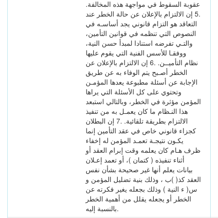
عقوبة السقوط في مواجهة هذه المخالفة.
.5 إن الالتزام بالإعلان عن حالة الخطر عند
التعاقد هو التزام قانوني يجد أساسـه في
النصوص التي تنظمه في قوانين التأمين،
والتـي تفرضه استنادا لمبدأ حسن النية،
ووفقـا للأسس الفنية التي يقوم عليها
نظام التأميــن. .6 إن الالتزام بالإعلان عن
الخطر أصـبح يتم الوفاء به عن طريق
الإجابة عن أسئلة مطبوعة يعدها المؤمـن
وتحتوي على كل الأسئلة التي يراها
المؤمن مؤثرة في الخطر، وبالتالي استبعد
هذا النـظام ما كان يعمـل به من تنفيذ
الالتزام بطريقة تلقائية. .7 إن البطلان
كجزاء قانوني خاص في عقد التأمين إنما
يكـون نتيجـة تعمـد المؤمن له إخفاء
ظرف هـام كان يعلمه وقت إبرام العقد أو
أثناء تنفيذه ( كتمان )، أو تعمد إعـلان
بيانات يعلم أنها غير صحيحة بشأن نفس
العقد كذ( )ب ، وذلك بنية تضليل المؤمن و
س( ء النية ) وذلك بجعله يغير فكرته عن
الخطر أو يجعله يقلل من أهمية الخطر
بالنسبة إليه.