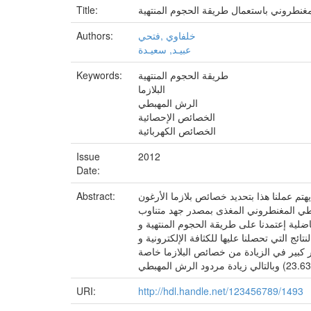
لمغنطروني باستعمال طريقة الحجوم المنتهية
Title:
خلفاوي ,فتحي
Authors:
عبيـد, سعيـدة
طريقة الحجوم المنتهية
Keywords:
البلازما
الرش المهبطي
الخصائص الإحصائية
الخصائص الكهربائية
Issue
2012
Date:
يهتم عملنا هذا بتحديد خصائص بلازما الأرغون Ar (الكثافة الإلكترونية–الكثافة الأيونية–الحقل الكهربائي–الكمون الكهربائي) المستعملة لتوضع طبقات السيليسيوم Siفي مهبط أسطواني.
Abstract:
RFذو تردد مذياعي تواتره MHz13.56. استعملنا لحل هذه المسألة نموذج الموائع لنظام مستقر و في
اضلية إعتمدنا على طريقة الحجوم المنتهية و
ئج التي تحصلنا عليها للكثافة الإلكترونية و
ور كبير في الزيادة من خصائص البلازما خاصة
URI:
http://hdl.handle.net/123456789/1493