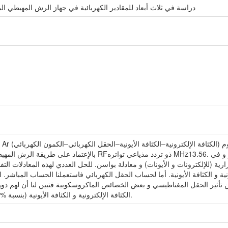
دراسة في ثلاث أبعاد للمقادير الكهربائية في جهاز الرش المهبطي ا
بالإعتماد على طريقة الرش المهبطي المغنطروني المغذى بمصدر جهد متناوب 
رية (للإلكترونات و الأيونات) و معادلة بواسن. للحل العددي لهذه المعادلات التف
و الكثافة الأيونية. أما لحساب الحقل الكهربائي فاستعملنا الحساب المباشر. النتا
ا عن تأثير الحقل المغناطيسي و بعض الخصائص الماكروسكوبية فتبين لنا أن لهم د
الكثافة الإلكترونية و الكثافة الأيونية (بنسبة %23.63) وبالتالي زيادة مردود الرش المهبطي.