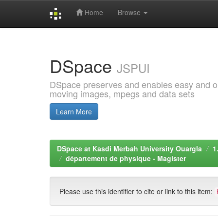
Home
Browse
Skip
navigation
DSpace
JSPUI
DSpace preserves and enables easy and open
moving images, mpegs and data sets
Learn More
DSpace at Kasdi Merbah University Ouargla
1
département de physique - Magister
Please use this identifier to cite or link to this item: