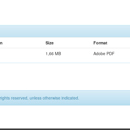
on
Size
Format
1,66 MB
Adobe PDF
rights reserved, unless otherwise indicated.