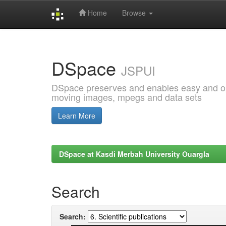
Home
Browse
Skip
navigation
DSpace
JSPUI
DSpace preserves and enables easy and open
moving images, mpegs and data sets
Learn More
DSpace at Kasdi Merbah University Ouargla
Search
Search: