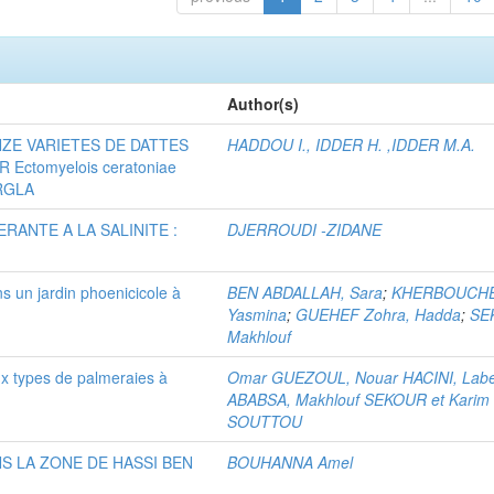
Author(s)
ZE VARIETES DE DATTES
HADDOU I., IDDER H. ,IDDER M.A.
Ectomyelois ceratoniae
RGLA
RANTE A LA SALINITE :
DJERROUDI -ZIDANE
s un jardin phoenicicole à
BEN ABDALLAH, Sara
;
KHERBOUCHE
Yasmina
;
GUEHEF Zohra, Hadda
;
SE
Makhlouf
ux types de palmeraies à
Omar GUEZOUL, Nouar HACINI, Lab
ABABSA, Makhlouf SEKOUR et Karim
SOUTTOU
NS LA ZONE DE HASSI BEN
BOUHANNA Amel