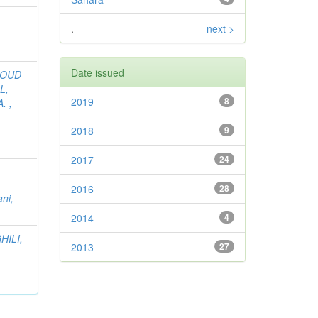
.
next >
Date issued
DOUD
L,
2019
8
. ,
,
2018
9
2017
24
2016
28
ni,
2014
4
HILI,
2013
27