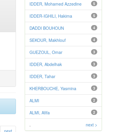
IDDER, Mohamed Azzedine
5
IDDER-IGHILI, Hakima
5
DADDI BOUHOUN
4
SEKOUR, Makhlouf
4
GUEZOUL, Omar
3
IDDER, Abdelhak
3
IDDER, Tahar
3
KHERBOUCHE, Yasmina
3
ALMI
2
ALMI, Afifa
2
.
next >
next