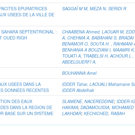
APACITES EPURATRICES
SAGGAÏ M M, MEZA N, SERIDI R
X USEES DE LA VILLE DE
 SAHARA SEPTENTRIONAL :
CHAABENA Ahmed, LAOUAR M, ED
T OUED RIGH
A, CHEHMA A, BABAHANI S, BRADAI 
BENAMOR O, SOUTA H. , RAHMANI A
BENHANIA A BOUZIANI I, MAAMRI K
TOUATI A, TRABELSI H, ACHOUR L ,
ABDELGUERFI A.
BOUHANNA Amel
AUX USEES DANS LA
IDDER Tahar, LAOUALI Mahamane Sa
ES DONNEES RECENTES
IDDER Abdelhak
UTION DES EAUX
SLAMENE, NACEREDDINE
;
IDDER-IG
IDES DANS LA REGION DE
HAKIMA
;
DADAMOUSSA, MOHAMED
EUR BASE SUR UN SYSTEME
LAKHDAR
;
KECHICHED, RABAH