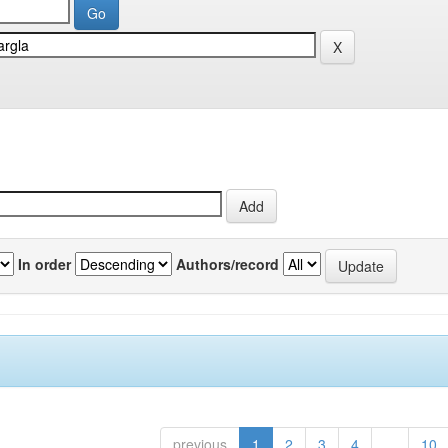
In order
Authors/record
previous
1
2
3
4
...
10