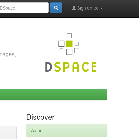
Sign on to:
images,
Discover
Author