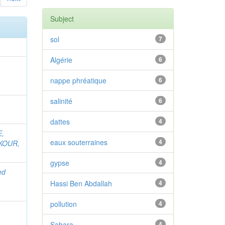
Subject
sol
7
Algérie
6
nappe phréatique
6
salinité
6
dattes
4
,
eaux souterraines
4
KOUR,
gypse
4
ed
Hassi Ben Abdallah
4
pollution
4
Sahara
4