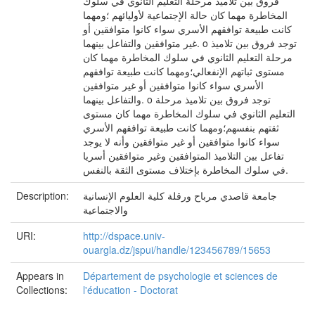
فروق بين تلاميذ مرحلة التعليم الثانوي في سلوك
المخاطرة مهما كان حالة الإجتماعية لأوليائهم ؛ومهما
كانت طبيعة توافقهم الأسري سواء كانوا متوافقين أو
غير متوافقين والتفاعل بينهما. o توجد فروق بين تلاميذ
مرحلة التعليم الثانوي في سلوك المخاطرة مهما كان
مستوى ثباتهم الإنفعالي؛ومهما كانت طبيعة توافقهم
الأسري سواء كانوا متوافقين أو غير متوافقين
والتفاعل بينهما. o توجد فروق بين تلاميذ مرحلة
التعليم الثانوي في سلوك المخاطرة مهما كان مستوى
ثقتهم بنفسهم؛ومهما كانت طبيعة توافقهم الأسري
سواء كانوا متوافقين أو غير متوافقين وأنه لا يوجد
تفاعل بين التلاميذ المتوافقين وغير متوافقين أسريا
في سلوك المخاطرة بإختلاف مستوى الثقة بالنفس.
جامعة قاصدي مرباح ورقلة كلية العلوم الإنسانية
Description:
والاجتماعية
URI:
http://dspace.univ-
ouargla.dz/jspui/handle/123456789/15653
Appears in
Département de psychologie et sciences de
Collections:
l'éducation - Doctorat