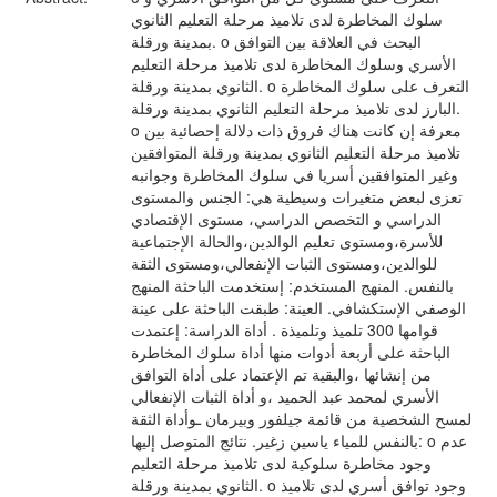
سلوك المخاطرة لدى تلاميذ مرحلة التعليم الثانوي
بمدينة ورقلة. o البحث في العلاقة بين التوافق
الأسري وسلوك المخاطرة لدى تلاميذ مرحلة التعليم
الثانوي بمدينة ورقلة. o التعرف على سلوك المخاطرة
البارز لدى تلاميذ مرحلة التعليم الثانوي بمدينة ورقلة.
o معرفة إن كانت هناك فروق ذات دلالة إحصائية بين
تلاميذ مرحلة التعليم الثانوي بمدينة ورقلة المتوافقين
وغير المتوافقين أسريا في سلوك المخاطرة وجوانبه
تعزى لبعض متغيرات وسيطية هي: الجنس والمستوى
الدراسي و التخصص الدراسي، مستوى الإقتصادي
للأسرة،ومستوى تعليم الوالدين،والحالة الإجتماعية
للوالدين،ومستوى الثبات الإنفعالي،ومستوى الثقة
بالنفس. المنهج المستخدم: إستخدمت الباحثة المنهج
الوصفي الإستكشافي. العينة: طبقت الباحثة على عينة
قوامها 300 تلميذ وتلميذة . أداة الدراسة: إعتمدت
الباحثة على أربعة أدوات منها أداة سلوك المخاطرة
من إنشائها ،والبقية تم الإعتماد على أداة التوافق
الأسري لمحمد عبد الحميد ،و أداة الثبات الإنفعالي
لمسح الشخصية من قائمة جيلفور وبيرمان ـوأداة الثقة
بالنفس للمياء ياسين زغير. نتائج المتوصل إليها: o عدم
وجود مخاطرة سلوكية لدى تلاميذ مرحلة التعليم
الثانوي بمدينة ورقلة. o وجود توافق أسري لدى تلاميذ