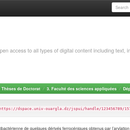
 access to all types of digital content including text, 
. Thèses de Doctorat
3. Faculté des sciences appliquées
Dép
https://dspace.univ-ouargla.dz/jspui/handle/123456789/15
tibactérienne de quelques dérivés ferrocéniques obtenus par l’arylatio