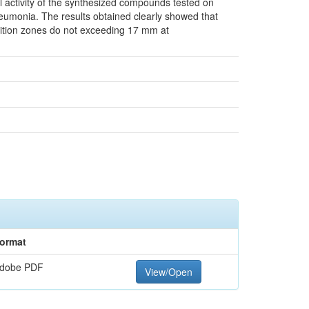
l activity of the synthesized compounds tested on
neumonia. The results obtained clearly showed that
ibition zones do not exceeding 17 mm at
ormat
dobe PDF
View/Open