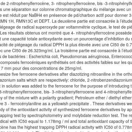
n de 2-nitrophenylferrocène, 3- nitrophenylferrocène, bis -3-nitrophényl
s une séparation sur colonne chromatographique du mélange avec un gra
ène est réduit par NaBH4 en présence de pd/charbon actif pour donner 3
, RMN 1H, RMN13C et DEPT. La deuxième partie est consacrée à l’étude d
 piégeage de radical superoxyde par voltammétrie cyclique, le test de 
 Les résultats obtenus ont montré que 4- nitrophénylferrocène possède 
une capacité totale antioxydante avec un pourcentage d’inhibition du
cité de piégeage du radical DPPH la plus élevée avec une CI50 de 0.77
une CI50 de 26.323mg/ml. La troisième partie est consacrée à l’étude
s de bactéries : Escherichia coli, Pseudomonas aéruginosa, Enterococcu
composés ferrocéniques synthétisés ont des activités faibles sur les 
 17 mm pour des concentrations de 25mg/ml.
thesize five ferrocene derivatives after diazotizing nitroaniline in the o
iazonium salts which are respectively: chloride, 2-nitrobenzendiazoniu
in solution was added to the ferrocene for the purpose of introducing t
3-nitrophenylferrocene, bis- 3-nitrophenylferrocene and 4-nitrophenylfe
f the mixture with a polarity gradient; Petroleum ether / diethyl ethe
ive 3 - ferrocénylaniline as a yellowish precipitate . These derivativ
y of the antioxidant activity of synthesized ferrocene derivatives by app
rapping test by spectrophotometry and molybdate reduction test. The re
radical with IC50 equal to 1.178mg / ml and total antioxidant capacity of 
cène has the highest trapping DPPH radical activity with IC50 of 0.778mg