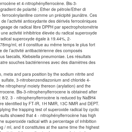
ferrocène et 4-nitrophénylferrocène. Bis-3-
dient de polarité ; Ether de pétrole/Ether di
- ferrocénylaniline comme un précipité jaunâtre. Ces
e l’activité antioxydante des dérivés ferrocéniques
piégeage de radical libre DPPH par spectrophotométrie
une activité inhibitrice élevée du radical superoxyde
 radical superoxyde égale à 19.44%, 2-
8mg/ml, et il constitue au même temps le plus fort
 de l’activité antibactérienne des composés
s faecalis, Klebsiella pneumoniae. Les résultats
quatre souches bactériennes avec des diamètres des
rtho, meta and para position by the sodium nitrite and
m sulfate, 3-nitrobenzendiazonium and chloride 4-
he nitrophenyl moiety thereon (arylation) and the
rrocene. Bis-3-nitrophenylferrocene is obtained after
r: 8/2. 3 - nitrophenylferrocène is reduced by NaBH4
es were identified by FT-IR, 1H NMR, 13C NMR and DEPT.
lying the trapping test of superoxide radical by cyclic
sults showed that 4 - nitrophénylferrocène has high
the superoxide radical with a percentage of inhibition
 / ml, and it constitutes at the same time the highest