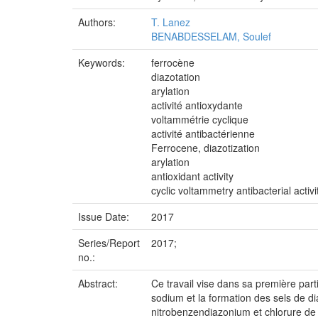
Authors:
T. Lanez
BENABDESSELAM, Soulef
Keywords:
ferrocène
diazotation
arylation
activité antioxydante
voltammétrie cyclique
activité antibactérienne
Ferrocene, diazotization
arylation
antioxidant activity
cyclic voltammetry antibacterial activi
Issue Date:
2017
Series/Report
2017;
no.:
Abstract:
Ce travail vise dans sa première parti
sodium et la formation des sels de d
nitrobenzendiazonium et chlorure de 