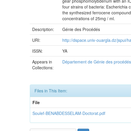
gear phosphomolybdenum with an IC50 
four strains of bacteria: Escherichi
the synthesized ferrocene compounds 
concentrations of 25mg / ml.
Description:
Génie des Procédés
URI:
http://dspace.univ-ouargla.dz/jspui
ISSN:
YA
Appears in
Département de Génie des procédés 
Collections:
Files in This Item:
File
Soulef-BENABDESSELAM-Doctorat.pdf