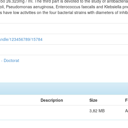
26.323mg / ml. The third part is devoted to the study of antibacteria
a coli, Pseudomonas aeruginosa, Enterococcus faecalis and Klebsiella p
have low activities on the four bacterial strains with diameters of inh
/handle/123456789/15784
- Doctorat
Description
Size
F
3,82 MB
A