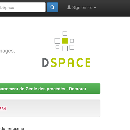
Sign on to:
images,
artement de Génie des procédés - Doctorat
784
n de ferrocène