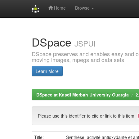
Home
Browse
Skip
navigation
DSpace
JSPUI
DSpace preserves and enables easy and open
moving images, mpegs and data sets
Learn More
DSpace at Kasdi Merbah University Ouargla
2
Please use this identifier to cite or link to this item:
Title:
Synthèse, activité antioxydante et an