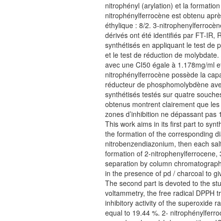
nitrophényl (arylation) et la formatio
nitrophénylferrocène est obtenu aprè
éthylique : 8/2. 3-nitrophenylferroc
dérivés ont été identifiés par FT-IR
synthétisés en appliquant le test de
et le test de réduction de molybdate.
avec une CI50 égale à 1.178mg/ml et 
nitrophénylferrocène possède la capa
réducteur de phosphomolybdène avec 
synthétisés testés sur quatre souche
obtenus montrent clairement que les 
zones d’inhibition ne dépassant pas
This work aims in its first part to syn
the formation of the corresponding d
nitrobenzendiazonium, then each salt 
formation of 2-nitrophenylferrocene, 
separation by column chromatography o
in the presence of pd / charcoal to g
The second part is devoted to the stud
voltammetry, the free radical DPPH t
inhibitory activity of the superoxide 
equal to 19.44 %. 2- nitrophénylferro