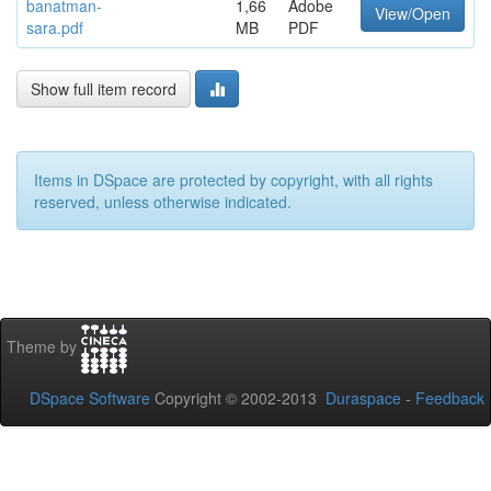
banatman-
1,66
Adobe
View/Open
sara.pdf
MB
PDF
Show full item record
Items in DSpace are protected by copyright, with all rights
reserved, unless otherwise indicated.
Theme by
DSpace Software
Copyright © 2002-2013
Duraspace
-
Feedback