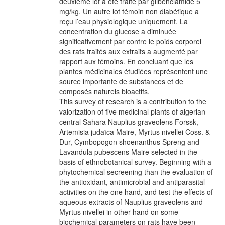
deuxième lot a été traité par glibenclamide 5
mg/kg. Un autre lot témoin non diabétique a
reçu l’eau physiologique uniquement. La
concentration du glucose a diminuée
significativement par contre le poids corporel
des rats traités aux extraits a augmenté par
rapport aux témoins. En concluant que les
plantes médicinales étudiées représentent une
source importante de substances et de
composés naturels bioactifs.
This survey of research is a contribution to the
valorization of five medicinal plants of algerian
central Sahara Nauplius graveolens Forssk,
Artemisia judaïca Maire, Myrtus nivellei Coss. &
Dur, Cymbopogon shoenanthus Spreng and
Lavandula pubescens Maire selected in the
basis of ethnobotanical survey. Beginning with a
phytochemical secreening than the evaluation of
the antioxidant, antimicrobial and antiparasital
activities on the one hand, and test the effects of
aqueous extracts of Nauplius graveolens and
Myrtus nivellei in other hand on some
biochemical parameters on rats have been