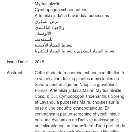
Myrtus nivellei
Cymbopogon schoenanthus
Artemisia judaïca Lavandula pubescens
مرض السكري
والإجهاد التأكسدي
الألوكسان
غليبينكلاميد
النشاط المضاد للأكسدة
النشاط المضاد للسكري والنشاط المضاد للبكتيريا
Issue Date:
2018
Abstract:
Cette étude de recherche est une contribution à
la valorisation de cinq plantes médicinales du
Sahara central algérien Nauplius graveolens
Forssk, Artemisia judaica Maire, Myrtus nivellei
Coss. & Dur, Cymbopogon shoenanthus Spreng
et Lavandula pubesens Maire, choisies sur la
base d’une enquête ethnobotanique. En
commençant par un screening phytochimique
puis une évaluation de l’activité antioxydante,
antimicrobienne, antiparasitaire d’une part, et de
tester les effets d’extraits aqueux de Nauplius