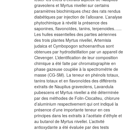
graveolens et Myrtus nivellei sur certains
paramètres biochimiques chez des rats rendus
diabétiques par injection de l’alloxane. L’analyse
phytochimique à révélé la présence des
saponines, flavonoïdes, tanins, terpenoides…...
Les huiles essentielles des parties aériennes
des trois plantes Myrtus nivellei, Artemisia
judaica et Cymbopogon schoenanthus sont
obtenues par hydrodistillation par un appareil de
Clevenger. L’identification de leur composition
chimique a été faite par chromatographie en
phase gazeuse couplée à la spectrométrie de
masse (CG-SM). La teneur en phénols totaux,
tanins totaux et en flavonoïdes des différents
extraits de Nauplius graveolens, Lavandula
pubescens et Myrtus nivellei a été déterminée
par des méthodes de Folin-Ciocalteu, chlorure
d’aluminium respectivement qui ont indiqué la
présence d’une importante teneur en ces
principes dans les extraits à l’acétate d’éthyle et
au butanol de Myrtus nivellei. L’activité
antioxydante a été évaluée par des tests