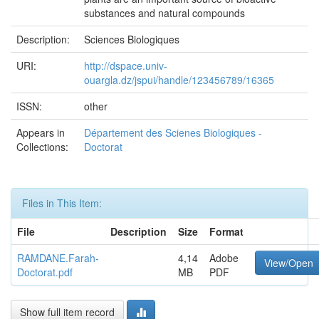
substances and natural compounds
Description:
Sciences Biologiques
URI:
http://dspace.univ-
ouargla.dz/jspui/handle/123456789/16365
ISSN:
other
Appears in
Département des Scienes Biologiques -
Collections:
Doctorat
Files in This Item:
File
Description
Size
Format
RAMDANE.Farah-
4,14
Adobe
View/Open
Doctorat.pdf
MB
PDF
Show full item record