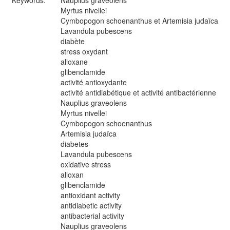
Keywords:
Nauplius graveolens
Myrtus nivellei
Cymbopogon schoenanthus et Artemisia judaïca
Lavandula pubescens
diabète
stress oxydant
alloxane
glibenclamide
activité antioxydante
activité antidiabétique et activité antibactérienne
Nauplius graveolens
Myrtus nivellei
Cymbopogon schoenanthus
Artemisia judaïca
diabetes
Lavandula pubescens
oxidative stress
alloxan
glibenclamide
antioxidant activity
antidiabetic activity
antibacterial activity
Nauplius graveolens