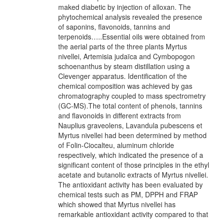
maked diabetic by injection of alloxan. The
phytochemical analysis revealed the presence
of saponins, flavonoids, tannins and
terpenoids…..Essential oils were obtained from
the aerial parts of the three plants Myrtus
nivellei, Artemisia judaïca and Cymbopogon
schoenanthus by steam distillation using a
Clevenger apparatus. Identification of the
chemical composition was achieved by gas
chromatography coupled to mass spectrometry
(GC-MS).The total content of phenols, tannins
and flavonoids in different extracts from
Nauplius graveolens, Lavandula pubescens et
Myrtus nivellei had been determined by method
of Folin-Ciocalteu, aluminum chloride
respectively, which indicated the presence of a
significant content of those principles in the ethyl
acetate and butanolic extracts of Myrtus nivellei.
The antioxidant activity has been evaluated by
chemical tests such as PM, DPPH and FRAP
which showed that Myrtus nivellei has
remarkable antioxidant activity compared to that