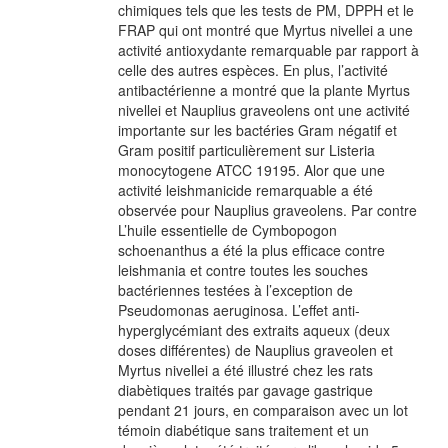
chimiques tels que les tests de PM, DPPH et le
FRAP qui ont montré que Myrtus nivellei a une
activité antioxydante remarquable par rapport à
celle des autres espèces. En plus, l’activité
antibactérienne a montré que la plante Myrtus
nivellei et Nauplius graveolens ont une activité
importante sur les bactéries Gram négatif et
Gram positif particulièrement sur Listeria
monocytogene ATCC 19195. Alor que une
activité leishmanicide remarquable a été
observée pour Nauplius graveolens. Par contre
L’huile essentielle de Cymbopogon
schoenanthus a été la plus efficace contre
leishmania et contre toutes les souches
bactériennes testées à l’exception de
Pseudomonas aeruginosa. L’effet anti-
hyperglycémiant des extraits aqueux (deux
doses différentes) de Nauplius graveolen et
Myrtus nivellei a été illustré chez les rats
diabètiques traités par gavage gastrique
pendant 21 jours, en comparaison avec un lot
témoin diabétique sans traitement et un