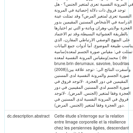
ي المرونة النفسية تعزى لمتغير الجنس؟ - هل
توجد فروق ذات دلالة إحصائية في المرونة
النفسية تعزى لمتغير المرض؟ وقد تمثلت عينة
الدراسة في الأشخاص المسنين المقيمين بدور
العجزة بولايتي-وهران وباتنة-و التي تم اختيارها
بالطريقة العشوائية البسيطة،وقد تم الاعتماد
على المنهج الوصفي الارتباطي المقارن، الذي
يناسب طبيعة الموضوع. أما أدوات جمع البيانات
تمثلت في: مقياس صورة الجسم لمعده(سامية
محمد)ومقياس المرونة النفسية لمعده ( de
brune.brin derumaux. savoive, boudrias
(2008))وأسفرت النتائج الى: -توجد علاقة بين
صورة الجسم والمرونة النفسية لدى المسنين
المقيمين في دور العجزة. -لاتوجد فروق في
صورة الجسم لدي المسنين المقيمين في دور
العجزة وفقا لمتغير (الجنس, المرض). -لاتوجد
فروق في المرونة النفسية لدى المسنين في
دور العجزة وفقا لمتغير (الجنس, المرض).
dc.description.abstract
Cette étude s’interroge sur la relation
entre limage corporelle et la résilience
chez les persiennes âgées, descendant