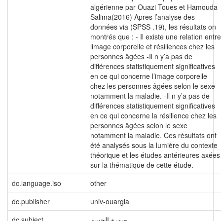
algérienne par Ouazi Toues et Hamouda
Salima(2016) Apres l’analyse des
données via (SPSS .19), les résultats on
montrés que : - Il existe une relation entre
limage corporelle et résiliences chez les
personnes âgées -Il n y’a pas de
différences statistiquement significatives
en ce qui concerne l’image corporelle
chez les personnes âgées selon le sexe
notamment la maladie. -Il n y’a pas de
différences statistiquement significatives
en ce qui concerne la résilience chez les
personnes âgées selon le sexe
notamment la maladie. Ces résultats ont
été analysés sous la lumière du contexte
théorique et les études antérieures axées
sur la thématique de cette étude.
dc.language.iso
other
dc.publisher
univ-ouargla
dc.subject
صورة الجسم