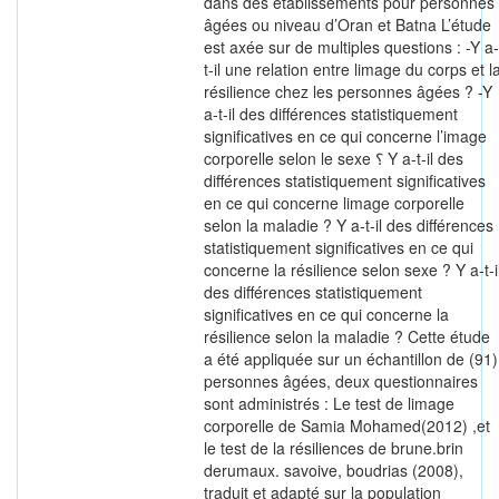
dans des établissements pour personnes
âgées ou niveau d’Oran et Batna L’étude
est axée sur de multiples questions : -Y a-
t-il une relation entre limage du corps et l
résilience chez les personnes âgées ? -Y
a-t-il des différences statistiquement
significatives en ce qui concerne l’image
corporelle selon le sexe ؟ Y a-t-il des
différences statistiquement significatives
en ce qui concerne limage corporelle
selon la maladie ? Y a-t-il des différences
statistiquement significatives en ce qui
concerne la résilience selon sexe ? Y a-t-i
des différences statistiquement
significatives en ce qui concerne la
résilience selon la maladie ? Cette étude
a été appliquée sur un échantillon de (91)
personnes âgées, deux questionnaires
sont administrés : Le test de limage
corporelle de Samia Mohamed(2012) ,et
le test de la résiliences de brune.brin
derumaux. savoive, boudrias (2008),
traduit et adapté sur la population