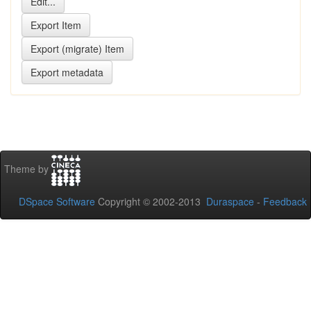
Theme by
DSpace Software
Copyright © 2002-2013
Duraspace
-
Feedback