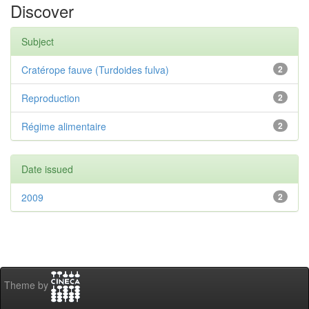
Discover
Subject
Cratérope fauve (Turdoides fulva)
2
Reproduction
2
Régime alimentaire
2
Date issued
2009
2
Theme by