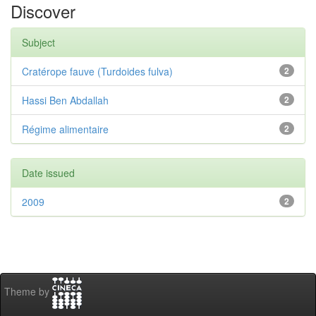
Discover
Subject
Cratérope fauve (Turdoides fulva)
2
Hassi Ben Abdallah
2
Régime alimentaire
2
Date issued
2009
2
Theme by