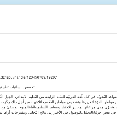
a.dz/jspui/handle/123456789/19267
تخصص: لسانيات تطبيقية
د النّحويّة في كتاباللّغة العربيّة للسّنة الرّابعة من التّعليم الابتدائي -الجيل ال
عن مواطن القوّة لتعزيزها وتشخيص مواطن الضّعف لتلافيها، من أجل ذلك ركّزت ال
رّي مدى مراعاتها لمعايير الاختيار ومعايير التّنظيم،باتّباعالمنهج الوصفيّ مع ا