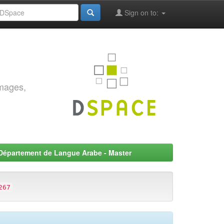
Sign on to:
images,
Département de Langue Arabe - Master
267