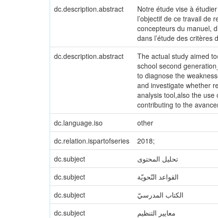
dc.description.abstract
Notre étude vise à étudie
l’objectif de ce travail de
concepteurs du manuel, d’a
dans l’étude des critères 
dc.description.abstract
The actual study aimed to
school second generation_.l
to diagnose the weaknesse
and investigate whether re
analysis tool,also the use 
contributing to the avance
dc.language.iso
other
dc.relation.ispartofseries
2018;
dc.subject
تحليل المحتوى
dc.subject
القواعد النّحويّة
dc.subject
الكتاب المدرسيّ
dc.subject
معايير التنظيم