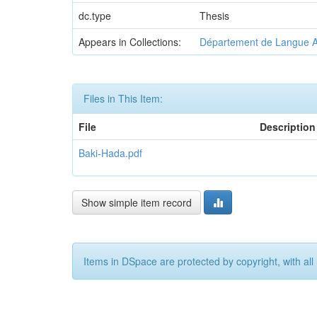
dc.type
Thesis
Appears in Collections:
Département de Langue A
Files in This Item:
File
Description
Baki-Hada.pdf
Show simple item record
Items in DSpace are protected by copyright, with all 