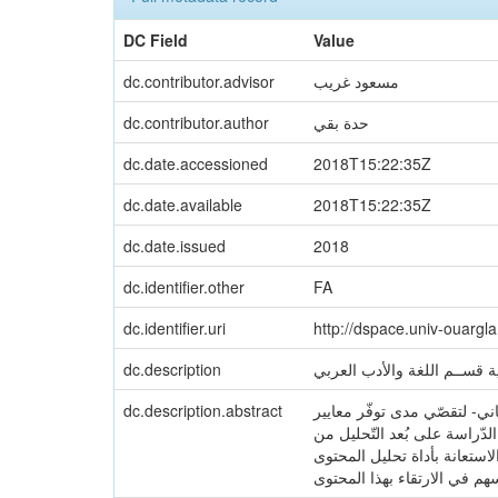
DC Field
Value
dc.contributor.advisor
مسعود غريب
dc.contributor.author
حدة بقي
dc.date.accessioned
2018T15:22:35Z
dc.date.available
2018T15:22:35Z
dc.date.issued
2018
dc.identifier.other
FA
dc.identifier.uri
http://dspace.univ-ouargl
dc.description
 قســم اللغة والأدب العربي
dc.description.abstract
ثّاني- لتقصّي مدى توفّر معايير
دّراسة على بُعد التّحليل من
لاستعانة بأداة تحليل المحتوى