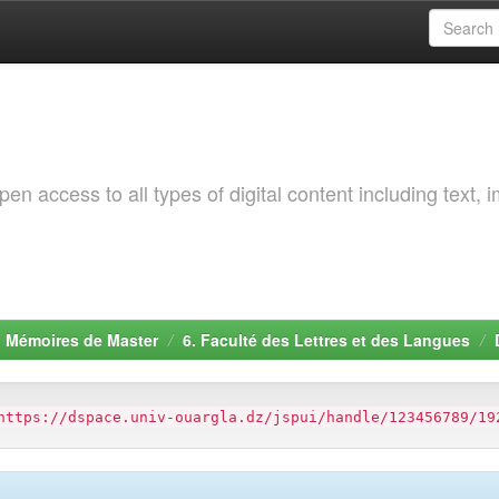
 access to all types of digital content including text, 
. Mémoires de Master
6. Faculté des Lettres et des Langues
https://dspace.univ-ouargla.dz/jspui/handle/123456789/19