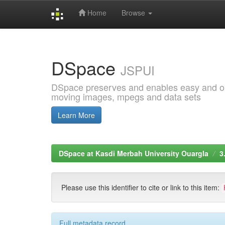
Home
Browse
Skip
navigation
DSpace
JSPUI
DSpace preserves and enables easy and open
moving images, mpegs and data sets
Learn More
DSpace at Kasdi Merbah University Ouargla
3
Please use this identifier to cite or link to this item:
Full metadata record