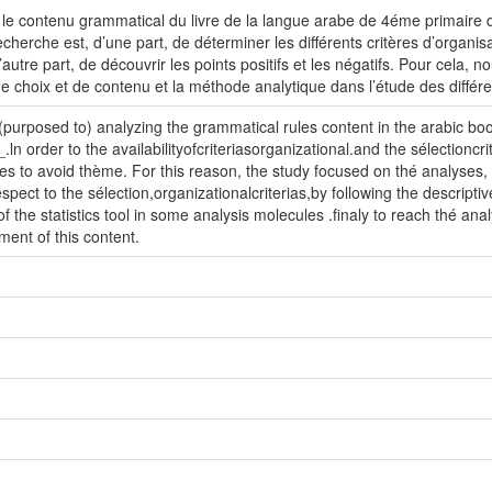
r le contenu grammatical du livre de la langue arabe de 4éme primaire 
 recherche est, d’une part, de déterminer les différents critères d’organis
utre part, de découvrir les points positifs et les négatifs. Pour cela, n
de choix et de contenu et la méthode analytique dans l’étude des différe
(purposed to) analyzing the grammatical rules content in the arabic boo
n order to the availabilityofcriteriasorganizational.and the sélectioncri
s to avoid thème. For this reason, the study focused on thé analyses, t
spect to the sélection,organizationalcriterias,by following the descript
of the statistics tool in some analysis molecules .finaly to reach thé an
ment of this content.