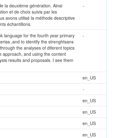
de la deuxième génération. Ainsi
-
ation et de choix suivis par les
ous avons utilisé la méthode descriptive
nts échantillons.
k language for the fourth year primary
-
terias ,and to identify the strenghtsans
hrough the analyses of diferent topics
ive approach, and using the content
alysis results and proposals. I see them
en_US
-
en_US
en_US
en_US
en_US