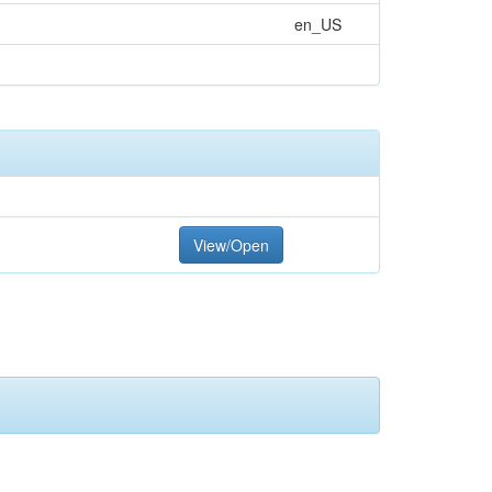
en_US
View/Open