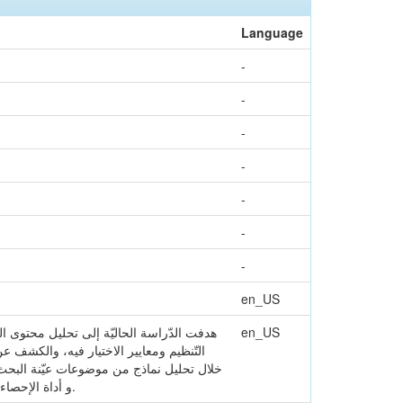
Language
-
-
-
-
-
-
-
en_US
هدفت الدّراسة الحاليّة إلى تحليل محتوى القواع
en_US
التّنظيم ومعايير الاختيار فيه، والكشف 
خلال تحليل نماذج من موضوعات عيّنة البحث وتح
و أداة الإحصاء في بعض جزئياتالتحليل،للوصول في الأخير إلى نتائج التّحليل ومقترحات أراها تسهم في الارتقاء بهذا المحتوى.