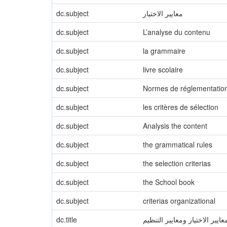
dc.subject
معايير الاختيار
dc.subject
L’analyse du contenu
dc.subject
la grammaire
dc.subject
livre scolaire
dc.subject
Normes de réglementatio
dc.subject
les critères de sélection
dc.subject
Analysis the content
dc.subject
the grammatical rules
dc.subject
the selection criterias
dc.subject
the School book
dc.subject
criterias organizational
dc.title
يير الاختيار ومعايير التنظيم