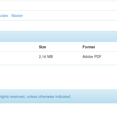
rabe - Master
Size
Format
2,16 MB
Adobe PDF
rights reserved, unless otherwise indicated.