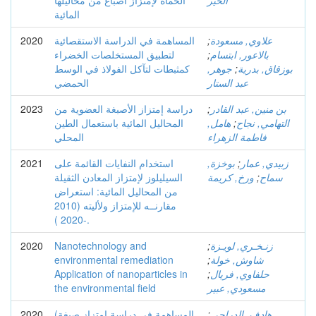
الخير
الحمأة لإمتزاز أصباغ من محاليلها
المائية
علاوي, مسعودة
;
المساهمة في الدراسة الاستقصائية
2020
بالاعور, ابتسام
;
لتطبيق المستخلصات الخضراء
بوزقاق, بدرية
;
جوهر,
كمثبطات لتآكل الفولاذ في الوسط
عبد الستار
الحمضي
بن منين, عبد القادر
;
دراسة إمتزاز الأصبغة العضوية من
2023
التهامي, نجاح
;
هامل,
المحاليل المائية باستعمال الطين
فاطمة الزهراء
المحلي
زبيدي, عمار
;
بوخزة,
استخدام النفايات القائمة على
2021
سماح
;
ورخ, كريمة
السيليلوز لإمتزاز المعادن الثقيلة
من المحاليل المائية: استعراض
مقارنــه للإمتزاز ولأليته (2010
-2020 ).
زنـخـري, لويـزة
;
Nanotechnology and
2020
شاوش, خولة
;
environmental remediation
حلفاوي, فريال
;
Application of nanoparticles in
مسعودي, عبير
the environmental field
هادف, الدراجي
;
(المساهمة في دراسة إمتزاز صبغة
2020