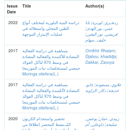
Issue
Title
Author(s)
Date
زنـخـري, لويـزة
;
بابا
دراسة البنية البلورية لمختلف أنواع
2022
عمي, نور الهدى
;
الطين المحلي واستغلاله في
قريشي, نور اليقين
;
عمليات الإمتزاز الموجهة
خليف, سهام
;
Omlkhir Rhaiam
مساهمة في دراسة الفعالية
2017
;
Djabou, khadidja
المضادة للأكسدة والفعالية المضادة
Dakkar, Zaouya
لتآكل الفولاذ X70 في وسط
حمضي لمستخلصات نبات المورينجا
Moringa oliefera(L.)
علاوي, مسعودة
;
جابو,
مساهمة في دراسة الفعالية
2017
خديجة
;
دكار, الزاوية
المضادة لألكسدة والفعالية المضادة
لتآكل الفوالذ X70 في وسط
حمضي لمستخلصات نبات المورينجا
Moringa oliefera(L.)
زبيدي, عمار
;
بوعش,
تحضير واستخدام الكربون
2020
صليحة
;
داوعلي, أم
المُــنشط المحضر انطلاقا من