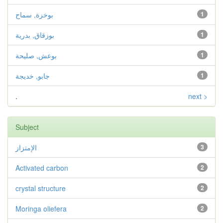
1
بوخزة, سماح
1
بوزقاق, بدرية
1
بوعش, صليحة
1
جابو, خديجة
.
next >
Subject
3
الإمتزاز
Activated carbon
2
crystal structure
2
Moringa oliefera
2