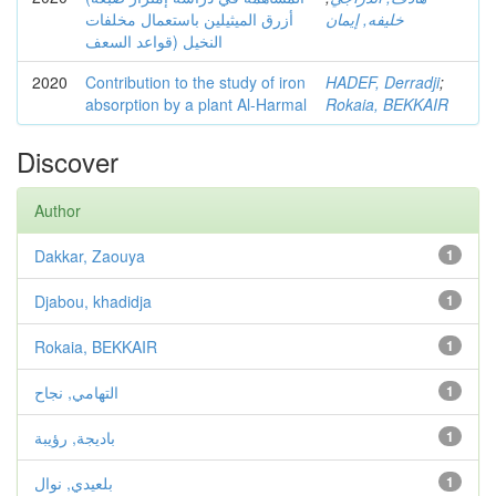
خليفه, إيمان
أزرق الميثيلين باستعمال مخلفات
النخيل (قواعد السعف
2020
Contribution to the study of iron
HADEF, Derradji
;
absorption by a plant Al-Harmal
Rokaia, BEKKAIR
Discover
Author
Dakkar, Zaouya
1
Djabou, khadidja
1
Rokaia, BEKKAIR
1
1
التهامي, نجاح
1
باديجة, رؤيبة
1
بلعيدي, نوال