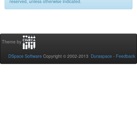
reserved, unless otherwise indicated.
Theme by
DSpace Software
Copyright © 2002-2013
Duraspace
-
Feedback