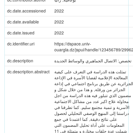
dc.date.accessioned
2022
dc.date.available
2022
dc.date.issued
2022
dc.identifier.uri
https://dspace.univ-
ouargla.dz/jspui/handle/123456789/2996
dc.description
تخصص: الاتصال الجماهيري والوسائط الجديدة
dc.description.abstract
تمثلت هذه الدراسة في التعرف على كيفية
المعالجة الإعلامية لقضايا الأسرة في الإذاعة
لجزائرية عن طريق برنامج اجتماعي في إذاعة
الجزائر من ورقلة, و هذا من خلال شكل و
مضمون الذي تتبلور فيه هذه الدراسة من اجل
محاولة علاج اكبر عدد من مشاكل الاجتماعية
الأسرية و تنمية مجتمع سليم. كما تطرقنا في
دراستنا إلى المنهج الوصفي التحليلي لحصول
على نتائج دقيقة, كما اعتمدنا في جمع
المعلومات على أداة تحليل المضمون التي
شملت عدة حلقات مختارة و متمثلة في 11