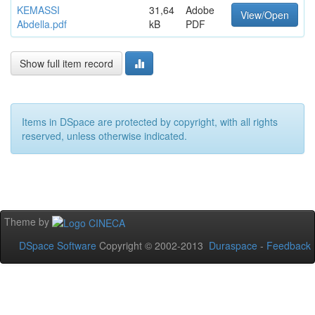
KEMASSI
31,64
Adobe
View/Open
Abdella.pdf
kB
PDF
Show full item record
Items in DSpace are protected by copyright, with all rights
reserved, unless otherwise indicated.
Theme by
DSpace Software
Copyright © 2002-2013
Duraspace
-
Feedback