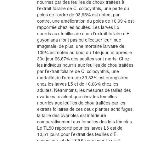
nourries par des feuilles de choux traitées à
l’extrait foliaire de C. colocynthis, une perte du
poids de l’ordre de 03,95% est notée, par
contre, une amélioration du poids de 16,99% est
rapportée chez les adultes. Les larves L5
nourris aux feuilles de chou l’extrait foliaire d’E.
guyoniana n’ont pas pu effectuer leur mue
imaginale, de plus, une mortalité larvaire de
100% est notée au bout du 14e jour, et après le
30e jour 66,67% des adultes sont morts. Chez
les individus nourris aux feuilles de chou traitées
par l’extrait foliaire de C. colocynthis, une
mortalité de l’ordre de 33,33% est enregistrée
chez les larves L5 et de 16,66% chez les
adultes. Néanmoins, les mesures de tailles des
ovarioles révèlent que chez les femelles
nourries aux feuilles de chou traitées par les
extraits foliaires de ces deux plantes acridifuges,
la taille des ovarioles est inférieure
comparativement aux femelles des lots témoins.
Le TL50 rapporté pour les larves L5 est de
10,51 jours pour l’extrait des feuilles d’E.
guyoniana, et de 18,88 jours pour l’extrait