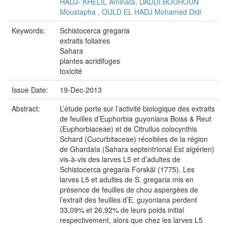
HADJ- KHELIL Aminata, DADDI BOUHOUN
Moustapha , OULD EL HADJ Mohamed Didi
Keywords:
Schistocerca gregaria
extraits foliaires
Sahara
plantes acridifuges
toxicité
Issue Date:
19-Dec-2013
Abstract:
L’étude porte sur l’activité biologique des extraits
de feuilles d’Euphorbia guyoniana Boiss & Reut
(Euphorbiaceae) et de Citrullus colocynthis
Schard (Cucurbitaceae) récoltées de la région
de Ghardaïa (Sahara septentrional Est algérien)
vis-à-vis des larves L5 et d’adultes de
Schistocerca gregaria Forskål (1775). Les
larves L5 et adultes de S. gregaria mis en
présence de feuilles de chou aspergées de
l’extrait des feuilles d’E. guyoniana perdent
33,09% et 26,92% de leurs poids initial
respectivement, alors que chez les larves L5