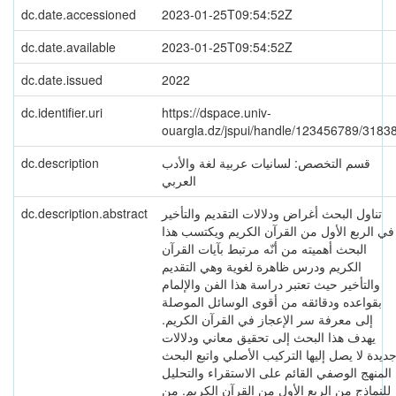
dc.date.accessioned
2023-01-25T09:54:52Z
dc.date.available
2023-01-25T09:54:52Z
dc.date.issued
2022
dc.identifier.uri
https://dspace.univ-
ouargla.dz/jspui/handle/123456789/3183
dc.description
قسم التخصص: لسانيات عربية لغة والأدب
العربي
dc.description.abstract
تناول البحث أغراض ودلالات التقديم والتأخير
في الربع الأول من القرآن الكريم ويكتسب هذا
البحث أهميته من أنّه مرتبط بآيات القرآن
الكريم ودرس ظاهرة لغوية وهي التقديم
والتأخير حيث تعتبر دراسة هذا الفن والإلمام
بقواعده ودقائقه من أقوى الوسائل الموصلة
إلى معرفة سر الإعجاز في القرآن الكريم.
يهدف هذا البحث إلى تحقيق معاني ودلالات
ديدة لا يصل إليها التركيب الأصلي واتبع البحث
المنهج الوصفي القائم على الاستقراء والتحليل
للنماذج من الربع الأول من القرآن الكريم. من