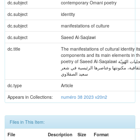
dc.subject
contemporary Omani poetry
dc.subject
identity
dc.subject
manifestations of culture
dc.subject
Saeed Al-Saqlawi
dc.title
The manifestations of cultural identity it
components and its main elements in t
poetry of Saeed Al-Saqalawi تجلیات الهُویّة
ثقافیة، مکنونتها وعناصرها الرئیسیة في شعر
سعید الصقلاوي
dc.type
Article
Appears in Collections:
numéro 38 2023 v20n2
Files in This Item:
File
Description
Size
Format