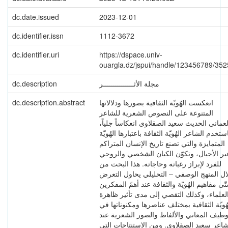
dc.date.issued
2023-12-01
dc.identifier.issn
1112-3672
dc.identifier.uri
https://dspace.univ-
ouargla.dz/jspui/handle/123456789/35
dc.description
مجلة الأثـــــــــــــــر
dc.description.abstract
انعکست الهُویّة الثقافیة بصورها ودلالاتها
المتنوعة علی النصوص الشعریة للشاعر
العماني الحدیث سعید الصقلاوي انعکاساً جلیاً
ستخدم الشاعر الهُویّة الثقافة باعتبارها الهُویّة
المتمایزة والتي تصنع تاریخ الإنسان المتراکم
بر الأجیال، وتکوّن الکیان الشخصي والروحي
للفرد لإبراز رغباته وحاجاته. هذا البحث من
ال المنهج الوصفي – التحلیلي یحاول التعرض
ّی مفاهیم الهُویّة والثقافة عند أهمّ المفکرین
لعلماء، وکذلك التقصي إلی مدی تأثیر ظاهرة
هُویّة الثقافیة بمختلف عناصرها ومکنوناتها في
وظیف المعاني والألفاظ والصور الشعریة عند
شاعر سعید الصقلاوي. ومن الاستنتاجات التي