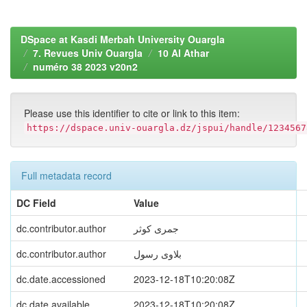
DSpace at Kasdi Merbah University Ouargla
7. Revues Univ Ouargla
10 Al Athar
numéro 38 2023 v20n2
Please use this identifier to cite or link to this item:
https://dspace.univ-ouargla.dz/jspui/handle/1234567
Full metadata record
DC Field
Value
dc.contributor.author
جمری کوثر
dc.contributor.author
بلاوی رسول
dc.date.accessioned
2023-12-18T10:20:08Z
dc.date.available
2023-12-18T10:20:08Z