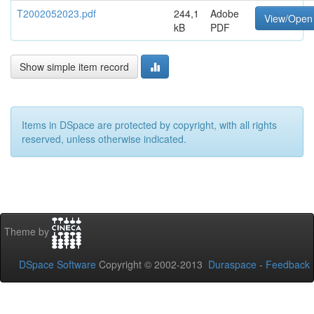
T2002052023.pdf
244,1
Adobe
View/Open
kB
PDF
Show simple item record
Items in DSpace are protected by copyright, with all rights
reserved, unless otherwise indicated.
Theme by
DSpace Software
Copyright © 2002-2013
Duraspace
-
Feedback