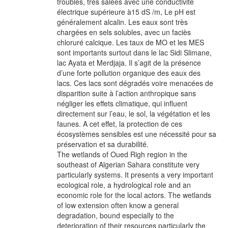
troubles, très salées avec une conductivité
électrique supérieure à15 dS /m, Le pH est
généralement alcalin. Les eaux sont très
chargées en sels solubles, avec un faciès
chloruré calcique. Les taux de MO et les MES
sont importants surtout dans le lac Sidi Slimane,
lac Ayata et Merdjaja. Il s’agit de la présence
d’une forte pollution organique des eaux des
lacs. Ces lacs sont dégradés voire menacées de
disparition suite à l’action anthropique sans
négliger les effets climatique, qui influent
directement sur l’eau, le sol, la végétation et les
faunes. A cet effet, la protection de ces
écosystèmes sensibles est une nécessité pour sa
préservation et sa durabilité.
The wetlands of Oued Righ region in the
southeast of Algerian Sahara constitute very
particularly systems. It presents a very important
ecological role, a hydrological role and an
economic role for the local actors. The wetlands
of low extension often know a general
degradation, bound especially to the
deterioration of their resources particularly the