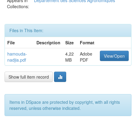
Appears in
Département des Sciences Agronomiques
Collections:
Files in This Item:
File
Description
Size
Format
hamouda-
4,22
Adobe
View/Open
nadjia.pdf
MB
PDF
Show full item record
Items in DSpace are protected by copyright, with all rights
reserved, unless otherwise indicated.