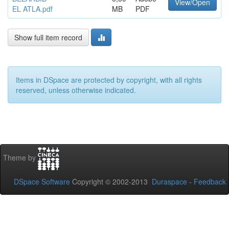
View/Open
EL ATLA.pdf
MB
PDF
Show full item record
Items in DSpace are protected by copyright, with all rights
reserved, unless otherwise indicated.
Theme by
DSpace Software
Copyright © 2002-2013
Duraspace
-
Feedback