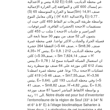
4,02 بيتس و الاعتدالية E)) 0,68. في محطة الدباديب
،تم إمساك 600 كاﺌن و الموافقة إلى الغزارة الإجمالية
(S) 65 صنفا و الغزارة المتوسطة(Sm) 14,91صنف.
وكان معامل التنوع ( (H’ 4,61 والاعتدالية E)) 0,77 .
بواسطة طريقة المربعات تم التقاط 493 كاﺌن حيث ان
مستقيمات الاجنحة (الحشرات القافزة، السرعوفيات،
الصراصير و جلديات الاجنحة ) مثلت ب 453 كاﺌن
ينتمون الى 52 صنف من بينهم 30 صنفا تابعة الى
فصيلة الجراد والجنادب الاكثر تواجدا. ففي محطة غمرة
التقطنا 264 حشرة (=S 44 صنف, = Sm8,36 صنف,
4,35= H’ بيتس, E= 0,8. ) وفي محطة الدباديب 212
كاﺌن (=S 39صنف, = Sm 7,82صنف, 4,14 = H’
بيتس,E= 0,78 ) .ان استعمال الشبكة الصيادة سمح لنا
بتعداد 612 كاﺌن موزعة على 64 صنف مع سيطرة رتبة
غشاﺌيات الاجنحة ب13 نوعا. ففي محطة غمرة اصطدنا
419 كاﺌن (=S 46 صنف, = Sm7,55صنف, H’=3,56
بيتس, E= 0,64). وفي محطة الدباديب 193 كاﺌن (=S
41 صنف, = Sm8,82 صنف, H’=4,82 بيتس, E= 0,9).
و بواسطة الالتقاط المباشر احصينا 87 صنف موزعة
الى 11 رتبة. Notre étude est pour but d’inventorier
l’entomofaune de la région de Souf (33° à 34° N
et 6° à 8° E) à l’étage bioclimatique Saharien à
hiver doux. La réalisation de cet inventaire a été