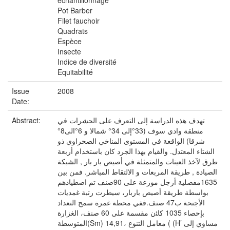
échantillonnage
Pot Barber
Filet fauchoir
Quadrats
Espèce
Insecte
Indice de diversité
Equitabilité
Issue
2008
Date:
Abstract:
تهدف هذه الدراسة إلى التعرف على الحشرات في
منطقة وادي سوف (33°إلى 34° شمالا و 6°الى8°
شرقا) الواقعة في المستوى المناخي الصحراوي ذو
الشتاء المعتدل. والقيام بهذا الجرد كان باستخدام أربعة
طرق لآخذ العينات والمتمثلة في أصيص بار بار , الشبكة
الصيادة , طريقة المربعات و الالتقاط المباشر. فمن بين
1635مفصلية أرجل موزعة على 90صنف تم اصطيادهم
بواسطة طريقة أصيص باربار، سيطرت رتبة غمديات
الأجنحة ب47 صنف.ففي محطة غمرة سمح التعداد
بإحصاء 1035 كاﺌن مقسمة على 60 صنف، الغزارة
المتوسطة(Sm) 14,91، معامل التنوع ( (H’ مساوي إلى