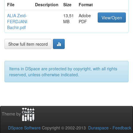
File
Description
Size
Format
ALIA Zeid-
13,51
Adobe
View/Open
FERDJANI
MB
PDF
Bachir.pdf
Show full item record
Items in DSpace are protected by copyright, with all rights
reserved, unless otherwise indicated.
Theme by
DSpace Software
Copyright © 2002-2013
Duraspace
-
Feedback