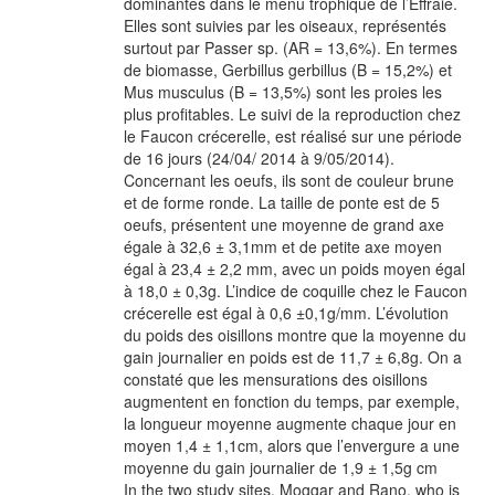
dominantes dans le menu trophique de l’Effraie.
Elles sont suivies par les oiseaux, représentés
surtout par Passer sp. (AR = 13,6%). En termes
de biomasse, Gerbillus gerbillus (B = 15,2%) et
Mus musculus (B = 13,5%) sont les proies les
plus profitables. Le suivi de la reproduction chez
le Faucon crécerelle, est réalisé sur une période
de 16 jours (24/04/ 2014 à 9/05/2014).
Concernant les oeufs, ils sont de couleur brune
et de forme ronde. La taille de ponte est de 5
oeufs, présentent une moyenne de grand axe
égale à 32,6 ± 3,1mm et de petite axe moyen
égal à 23,4 ± 2,2 mm, avec un poids moyen égal
à 18,0 ± 0,3g. L’indice de coquille chez le Faucon
crécerelle est égal à 0,6 ±0,1g/mm. L’évolution
du poids des oisillons montre que la moyenne du
gain journalier en poids est de 11,7 ± 6,8g. On a
constaté que les mensurations des oisillons
augmentent en fonction du temps, par exemple,
la longueur moyenne augmente chaque jour en
moyen 1,4 ± 1,1cm, alors que l’envergure a une
moyenne du gain journalier de 1,9 ± 1,5g cm
In the two study sites, Moggar and Rano, who is