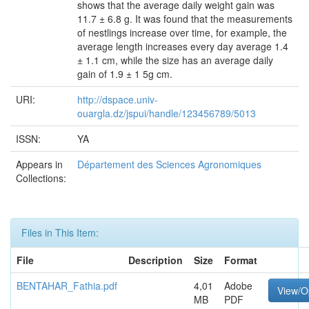
shows that the average daily weight gain was
11.7 ± 6.8 g. It was found that the measurements
of nestlings increase over time, for example, the
average length increases every day average 1.4
± 1.1 cm, while the size has an average daily
gain of 1.9 ± 1 5g cm.
URI:
http://dspace.univ-
ouargla.dz/jspui/handle/123456789/5013
ISSN:
YA
Appears in
Département des Sciences Agronomiques
Collections:
Files in This Item:
File
Description
Size
Format
BENTAHAR_Fathia.pdf
4,01
Adobe
View/O
MB
PDF