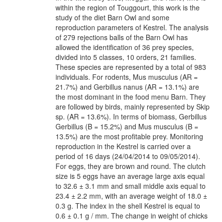
within the region of Touggourt, this work is the
study of the diet Barn Owl and some
reproduction parameters of Kestrel. The analysis
of 279 rejections balls of the Barn Owl has
allowed the identification of 36 prey species,
divided into 5 classes, 10 orders, 21 families.
These species are represented by a total of 983
individuals. For rodents, Mus musculus (AR =
21.7%) and Gerbillus nanus (AR = 13.1%) are
the most dominant in the food menu Barn. They
are followed by birds, mainly represented by Skip
sp. (AR = 13.6%). In terms of biomass, Gerbillus
Gerbillus (B = 15.2%) and Mus musculus (B =
13.5%) are the most profitable prey. Monitoring
reproduction in the Kestrel is carried over a
period of 16 days (24/04/2014 to 09/05/2014).
For eggs, they are brown and round. The clutch
size is 5 eggs have an average large axis equal
to 32.6 ± 3.1 mm and small middle axis equal to
23.4 ± 2.2 mm, with an average weight of 18.0 ±
0.3 g. The index in the shell Kestrel is equal to
0.6 ± 0.1 g / mm. The change in weight of chicks