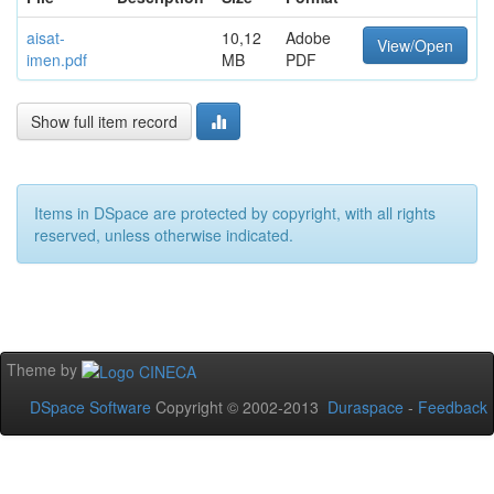
aisat-
10,12
Adobe
View/Open
imen.pdf
MB
PDF
Show full item record
Items in DSpace are protected by copyright, with all rights
reserved, unless otherwise indicated.
Theme by
DSpace Software
Copyright © 2002-2013
Duraspace
-
Feedback