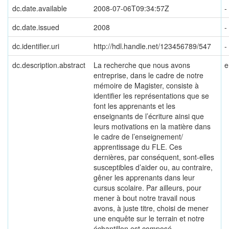
dc.date.available
2008-07-06T09:34:57Z
-
dc.date.issued
2008
-
dc.identifier.uri
http://hdl.handle.net/123456789/547
-
dc.description.abstract
La recherche que nous avons
e
entreprise, dans le cadre de notre
mémoire de Magister, consiste à
identifier les représentations que se
font les apprenants et les
enseignants de l’écriture ainsi que
leurs motivations en la matière dans
le cadre de l’enseignement/
apprentissage du FLE. Ces
dernières, par conséquent, sont-elles
susceptibles d’aider ou, au contraire,
gêner les apprenants dans leur
cursus scolaire. Par ailleurs, pour
mener à bout notre travail nous
avons, à juste titre, choisi de mener
une enquête sur le terrain et notre
échantillon est composé