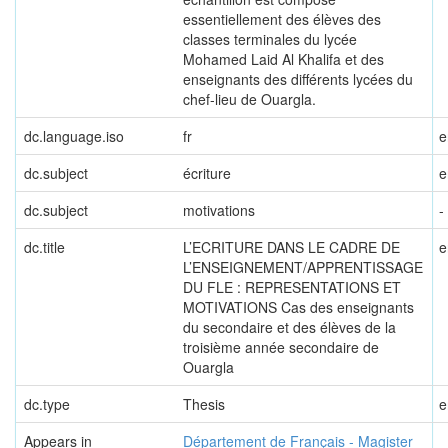
essentiellement des élèves des
classes terminales du lycée
Mohamed Laid Al Khalifa et des
enseignants des différents lycées du
chef-lieu de Ouargla.
dc.language.iso
fr
e
dc.subject
écriture
e
dc.subject
motivations
-
dc.title
L’ECRITURE DANS LE CADRE DE
e
L’ENSEIGNEMENT/APPRENTISSAGE
DU FLE : REPRESENTATIONS ET
MOTIVATIONS Cas des enseignants
du secondaire et des élèves de la
troisième année secondaire de
Ouargla
dc.type
Thesis
e
Appears in
Département de Français - Magister