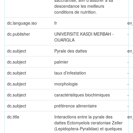
saccharose, afin d’assurer à sa
descendance les meilleurs
conditions de nutrition.
dc.language.iso
fr
en
dc.publisher
UNIVERSITE KASDI MERBAH -
-
OUARGLA
dc.subject
Pyrale des dattes
en
dc.subject
palmier
-
dc.subject
taux d’infestation
-
dc.subject
morphologie
-
dc.subject
caractéristiques biochimiques
-
dc.subject
préférence alimentaire
-
dc.title
Interactions entre la pyrale des
en
dattes Ectomyelois ceratoniae Zeller
(Lepidoptera-Pyralidae) et quelques