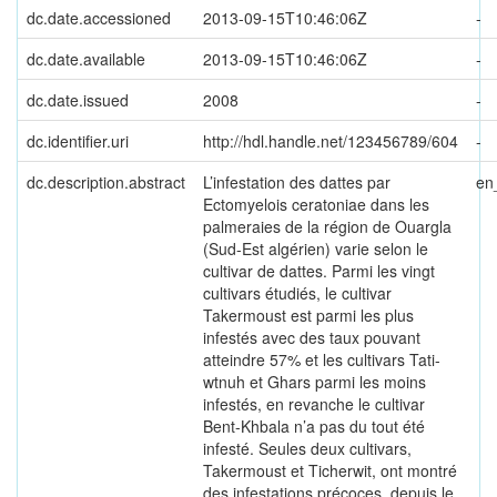
dc.date.accessioned
2013-09-15T10:46:06Z
-
dc.date.available
2013-09-15T10:46:06Z
-
dc.date.issued
2008
-
dc.identifier.uri
http://hdl.handle.net/123456789/604
-
dc.description.abstract
L’infestation des dattes par
en
Ectomyelois ceratoniae dans les
palmeraies de la région de Ouargla
(Sud-Est algérien) varie selon le
cultivar de dattes. Parmi les vingt
cultivars étudiés, le cultivar
Takermoust est parmi les plus
infestés avec des taux pouvant
atteindre 57% et les cultivars Tati-
wtnuh et Ghars parmi les moins
infestés, en revanche le cultivar
Bent-Khbala n’a pas du tout été
infesté. Seules deux cultivars,
Takermoust et Ticherwit, ont montré
des infestations précoces, depuis le