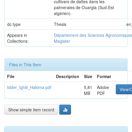
cultivars de dattes dans les
palmeraies de Ouargla (Sud-Est
algérien).
dc.type
Thesis
en
Appears in
Département des Sciences Agronomiques
Collections:
Magister
Files in This Item:
File
Description
Size
Format
Idder_Ighili_Hakima.pdf
5,81
Adobe
View/
MB
PDF
Show simple item record