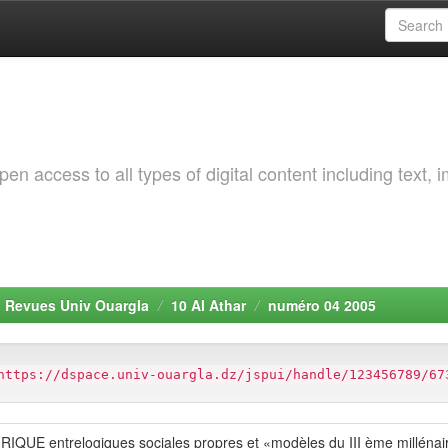
 access to all types of digital content including text, 
. Revues Univ Ouargla
10 Al Athar
numéro 04 2005
https://dspace.univ-ouargla.dz/jspui/handle/123456789/67
 entrelogiques sociales propres et «modèles du III ème millénai