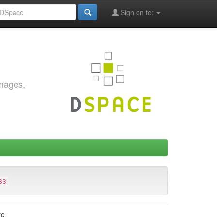
Sign on to:
images,
33
re