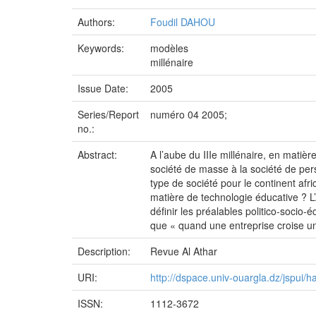
Authors:
Foudil DAHOU
Keywords:
modèles
millénaire
Issue Date:
2005
Series/Report
numéro 04 2005;
no.:
Abstract:
A l’aube du IIIe millénaire, en matière
société de masse à la société de pers
type de société pour le continent afri
matière de technologie éducative ? L
définir les préalables politico-socio-
que « quand une entreprise croise un 
Description:
Revue Al Athar
URI:
http://dspace.univ-ouargla.dz/jspui
ISSN:
1112-3672