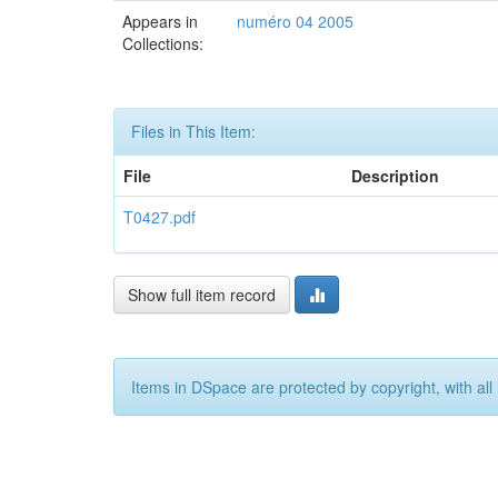
Appears in
numéro 04 2005
Collections:
Files in This Item:
File
Description
T0427.pdf
Show full item record
Items in DSpace are protected by copyright, with all 