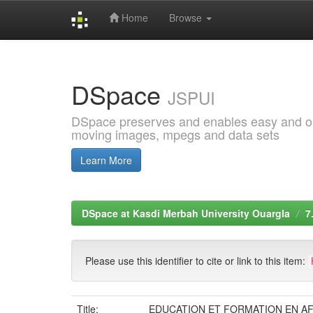
Home
Browse
Skip
navigation
DSpace
JSPUI
DSpace preserves and enables easy and open
moving images, mpegs and data sets
Learn More
DSpace at Kasdi Merbah University Ouargla
7
Please use this identifier to cite or link to this item:
Title:
EDUCATION ET FORMATION EN AFRIQUE