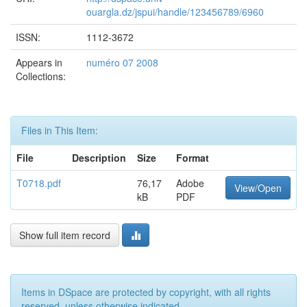
ouargla.dz/jspui/handle/123456789/6960
ISSN:
1112-3672
Appears in
numéro 07 2008
Collections:
Files in This Item:
File
Description
Size
Format
T0718.pdf
76,17
Adobe
View/Open
kB
PDF
Show full item record
Items in DSpace are protected by copyright, with all rights
reserved, unless otherwise indicated.