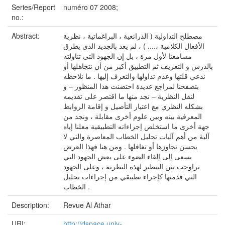
Series/Report
numéro 07 2008;
no.:
مصطلح التداولية ( الذرائعية ، البراغماتية ، نظرية
Abstract:
الأفعال الكلامية ،.... ) ، لم يعد بالجديد الذي يطرق
مسامعنا لأول مرة ، بل إن الجهود التي تناولته
بالدرس و التعريف ثم التطبيق أكبر من أن نتجاهلها أو
ندعي قلتها وعدم تداولها والتعرف إليها . ما نلاحظه
بتصفحنا لمراجع عديدة احتضنت هذا المنظور – و
لنقل النظرية – نجد منها ما اقتصر على تقديمه
بشكله النظري مع اعتبار التأصيل و إقامة الروابط
المعرفية بينه وبين علوم أخرى مقابلة ، ونجد من
جهة أخرى ما استخلص إجراءاته التطبيقية معلنا إياه
آلية من أهم آليات تحليل الخطاب المعاصرة والتي لا
يحسن تجاوزها أو تغافلها . ومن هنا فهذا العرض
يسعى إلى إلقاء الضوء على بعض الجهود التي
تراوحت بين التنظير لهذه النظرية ، وعلى الجهود
التي قدمتها كإجراء تطبيقي من إجراءات تحليل
الخطاب .
Description:
Revue Al Athar
URI:
http://dspace.univ-