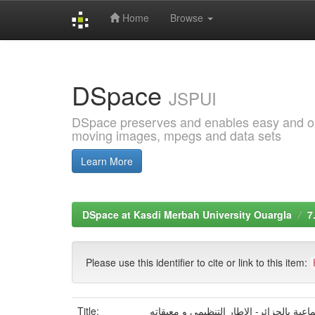
Home
Browse
Skip
navigation
DSpace
JSPUI
DSpace preserves and enables easy and open
moving images, mpegs and data sets
Learn More
DSpace at Kasdi Merbah University Ouargla
7
Please use this identifier to cite or link to this item:
Title:
اعية بالجزائر- الإطار التنظيمي و معيقاته