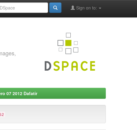
Sign on to:
images,
ro 07 2012 Dafatir
62