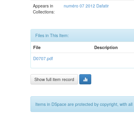
Appears in
numéro 07 2012 Dafatir
Collections:
Files in This Item:
File
Description
D0707.pdf
Show full item record
Items in DSpace are protected by copyright, with all 